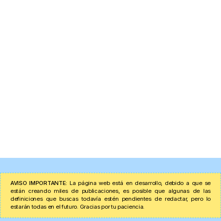
AVISO IMPORTANTE:
La página web está en desarrollo, debido a que se
están creando miles de publicaciones, es posible que algunas de las
definiciones que buscas todavía estén pendientes de redactar, pero lo
estarán todas en el futuro. Gracias por tu paciencia.