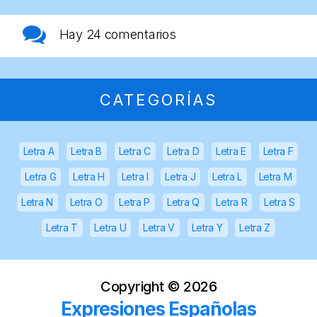
Hay
24 comentarios
CATEGORÍAS
Letra A
Letra B
Letra C
Letra D
Letra E
Letra F
Letra G
Letra H
Letra I
Letra J
Letra L
Letra M
Letra N
Letra O
Letra P
Letra Q
Letra R
Letra S
Letra T
Letra U
Letra V
Letra Y
Letra Z
Copyright ©
2026
Expresiones Españolas