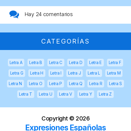
Hay
24 comentarios
CATEGORÍAS
Letra A
Letra B
Letra C
Letra D
Letra E
Letra F
Letra G
Letra H
Letra I
Letra J
Letra L
Letra M
Letra N
Letra O
Letra P
Letra Q
Letra R
Letra S
Letra T
Letra U
Letra V
Letra Y
Letra Z
Copyright ©
2026
Expresiones Españolas