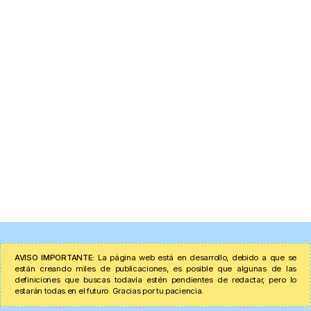
AVISO IMPORTANTE:
La página web está en desarrollo, debido a que se
están creando miles de publicaciones, es posible que algunas de las
definiciones que buscas todavía estén pendientes de redactar, pero lo
estarán todas en el futuro. Gracias por tu paciencia.