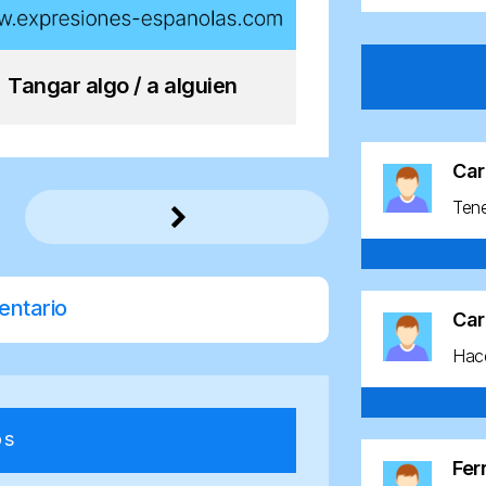
Tangar algo / a alguien
Car
Ten
entario
Car
Hace
os
Fe