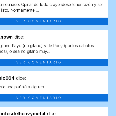
un cuñado: Opinar de todo creyéndose tener razón y ser
listo. Normalmente,...
VER COMENTARIO
known
dice:
gitano Payo (no gitano) y de Pony (por los caballos
os), o sea no gitano muy...
VER COMENTARIO
sic064
dice:
rle una puñalá a alguien.
VER COMENTARIO
antesdelheavymetal
dice: