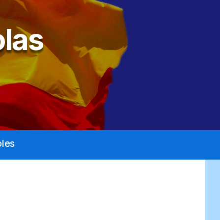
las
les