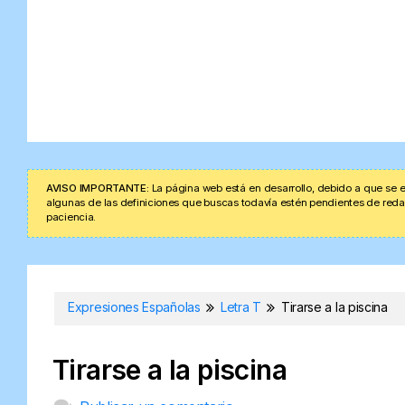
AVISO IMPORTANTE:
La página web está en desarrollo, debido a que se e
algunas de las definiciones que buscas todavía estén pendientes de redacta
paciencia.
Expresiones Españolas
Letra T
Tirarse a la piscina
Tirarse a la piscina