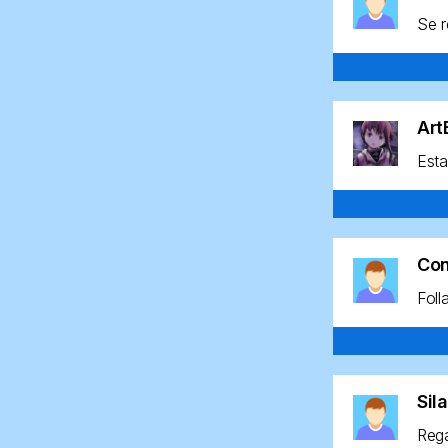
Se r
Ar
Esta
Co
Foll
Sil
Rega