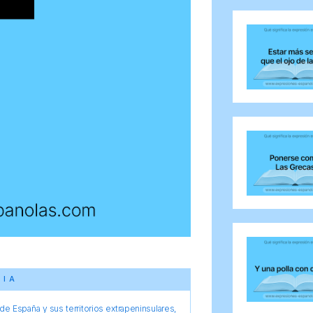
CIA
e España y sus territorios extrapeninsulares,