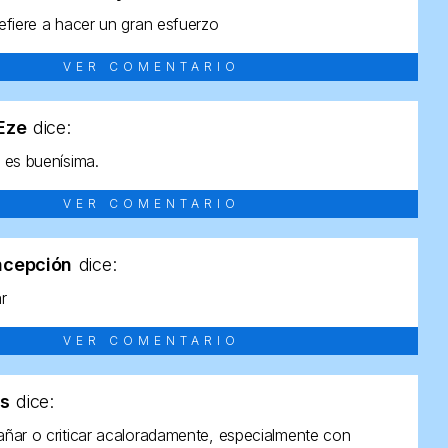
efiere a hacer un gran esfuerzo
VER COMENTARIO
tEze
dice:
 es buenísima.
VER COMENTARIO
ncepción
dice:
ar
VER COMENTARIO
as
dice:
ñar o criticar acaloradamente, especialmente con