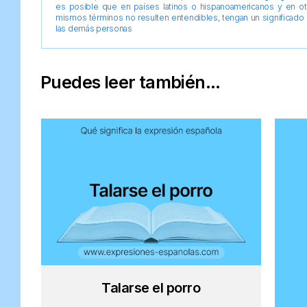
es posible que en países latinos o hispanoamericanos y en o
mismos términos no resulten entendibles, tengan un significado 
las demás personas
Puedes leer también...
Talarse el porro