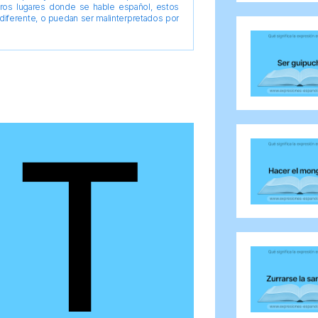
tros lugares donde se hable español, estos
diferente, o puedan ser malinterpretados por