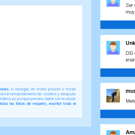
Ser 
muy 
Un
DEl 
enan
okies
, si navegas en modo privado o modo
mu
 activar temporalmente las cookies y después
tomática es porque primero debe ser revisado
Mete
das las faltas de respeto, escribir todo el
Am