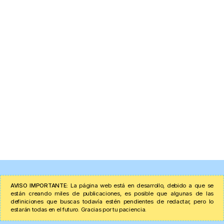
AVISO IMPORTANTE:
La página web está en desarrollo, debido a que se
están creando miles de publicaciones, es posible que algunas de las
definiciones que buscas todavía estén pendientes de redactar, pero lo
estarán todas en el futuro. Gracias por tu paciencia.