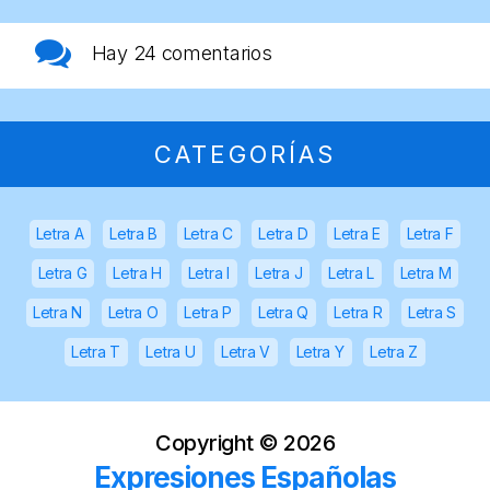
Hay
24 comentarios
CATEGORÍAS
Letra A
Letra B
Letra C
Letra D
Letra E
Letra F
Letra G
Letra H
Letra I
Letra J
Letra L
Letra M
Letra N
Letra O
Letra P
Letra Q
Letra R
Letra S
Letra T
Letra U
Letra V
Letra Y
Letra Z
Copyright ©
2026
Expresiones Españolas