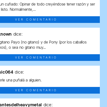
un cuñado: Opinar de todo creyéndose tener razón y ser
listo. Normalmente,...
VER COMENTARIO
known
dice:
gitano Payo (no gitano) y de Pony (por los caballos
os), o sea no gitano muy...
VER COMENTARIO
sic064
dice:
rle una puñalá a alguien.
VER COMENTARIO
antesdelheavymetal
dice: