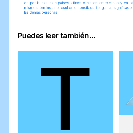
es posible que en países latinos o hispanoamericanos y en o
mismos términos no resulten entendibles, tengan un significado 
las demás personas
Puedes leer también...