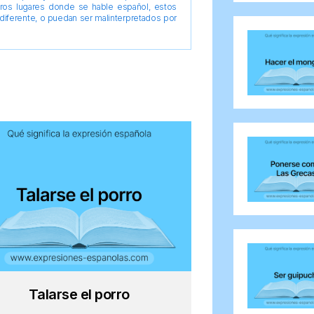
tros lugares donde se hable español, estos
diferente, o puedan ser malinterpretados por
Talarse el porro