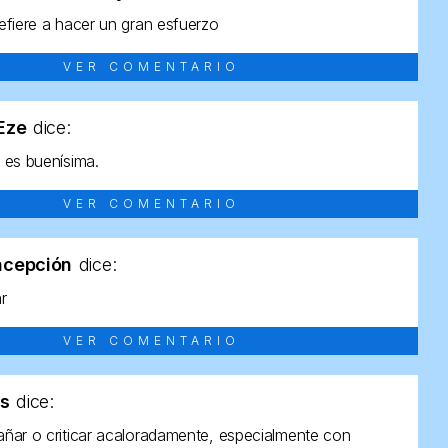
efiere a hacer un gran esfuerzo
VER COMENTARIO
tEze
dice:
 es buenísima.
VER COMENTARIO
ncepción
dice:
ar
VER COMENTARIO
as
dice:
ñar o criticar acaloradamente, especialmente con