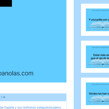
CIA
e España y sus territorios extrapeninsulares,