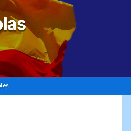
las
les