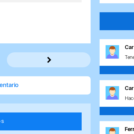
Car
Ten
entario
Car
Hace
os
Fe