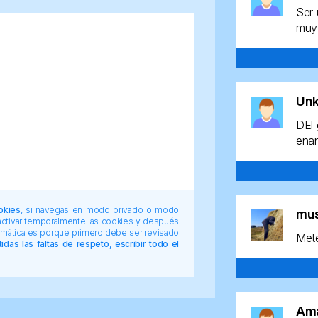
Ser 
muy 
Un
DEl 
enan
okies
, si navegas en modo privado o modo
mu
 activar temporalmente las cookies y después
tomática es porque primero debe ser revisado
Mete
das las faltas de respeto, escribir todo el
Am