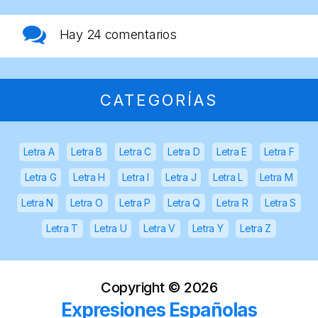
Hay
24 comentarios
CATEGORÍAS
Letra A
Letra B
Letra C
Letra D
Letra E
Letra F
Letra G
Letra H
Letra I
Letra J
Letra L
Letra M
Letra N
Letra O
Letra P
Letra Q
Letra R
Letra S
Letra T
Letra U
Letra V
Letra Y
Letra Z
Copyright ©
2026
Expresiones Españolas