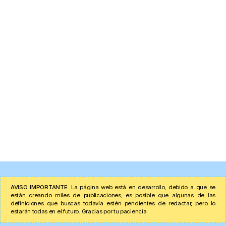
AVISO IMPORTANTE:
La página web está en desarrollo, debido a que se
están creando miles de publicaciones, es posible que algunas de las
definiciones que buscas todavía estén pendientes de redactar, pero lo
estarán todas en el futuro. Gracias por tu paciencia.