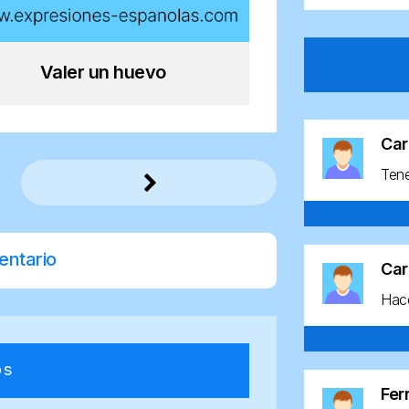
Valer un huevo
Car
Ten
entario
Car
Hace
os
Fe