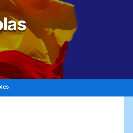
las
les