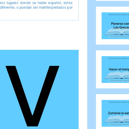
tros lugares donde se hable español, estos
diferente, o puedan ser malinterpretados por