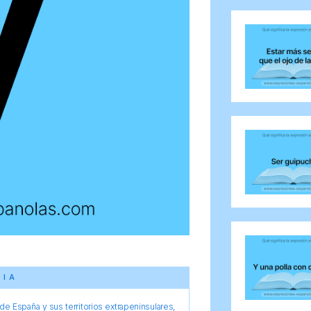
CIA
e España y sus territorios extrapeninsulares,