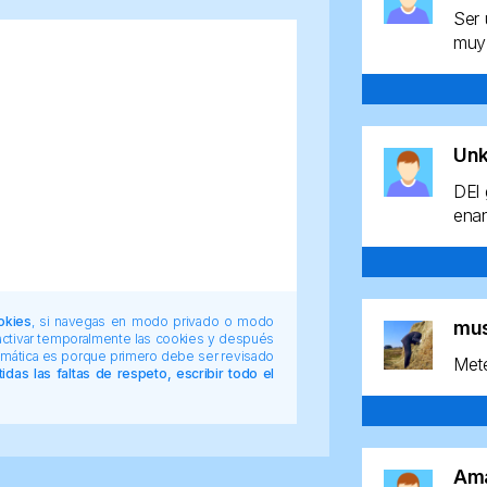
Ser 
muy 
Un
DEl 
enan
okies
, si navegas en modo privado o modo
mu
 activar temporalmente las cookies y después
tomática es porque primero debe ser revisado
Mete
das las faltas de respeto, escribir todo el
Am