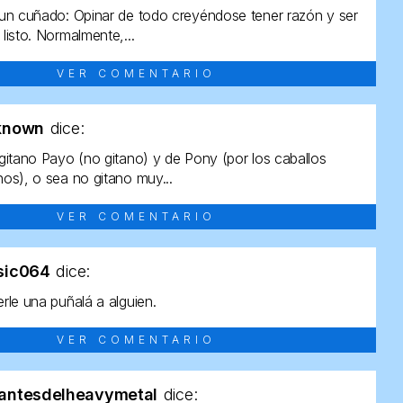
un cuñado: Opinar de todo creyéndose tener razón y ser
listo. Normalmente,...
VER COMENTARIO
known
dice:
gitano Payo (no gitano) y de Pony (por los caballos
os), o sea no gitano muy...
VER COMENTARIO
sic064
dice:
rle una puñalá a alguien.
VER COMENTARIO
antesdelheavymetal
dice: