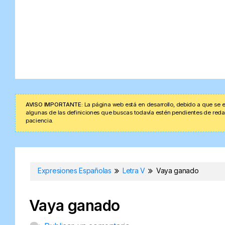
AVISO IMPORTANTE:
La página web está en desarrollo, debido a que se e
algunas de las definiciones que buscas todavía estén pendientes de redacta
paciencia.
Expresiones Españolas
Letra V
Vaya ganado
Vaya ganado