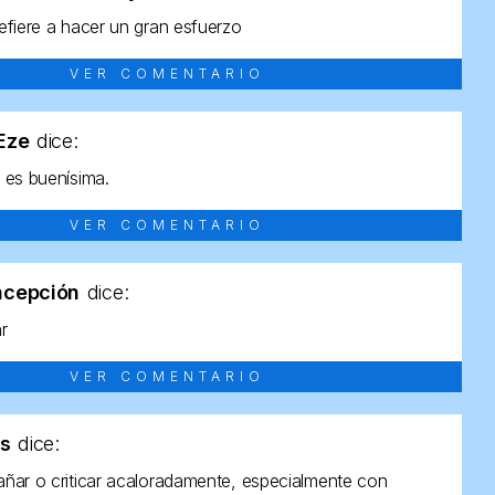
efiere a hacer un gran esfuerzo
VER COMENTARIO
tEze
dice:
 es buenísima.
VER COMENTARIO
ncepción
dice:
ar
VER COMENTARIO
as
dice:
ñar o criticar acaloradamente, especialmente con