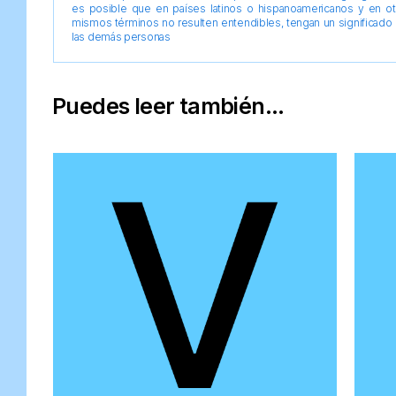
es posible que en países latinos o hispanoamericanos y en o
mismos términos no resulten entendibles, tengan un significado 
las demás personas
Puedes leer también...