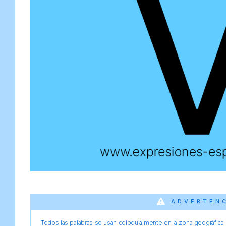
ADVERTEN
Todos las palabras se usan coloquialmente en la zona geográfica d