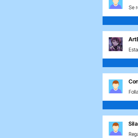
Se r
Ar
Esta
Co
Foll
Sil
Rega