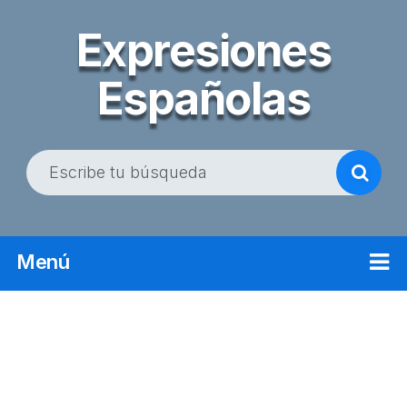
Expresiones
Españolas
B
u
s
c
Menú
a
r