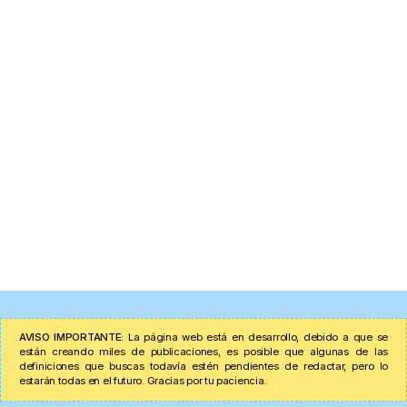
AVISO IMPORTANTE:
La página web está en desarrollo, debido a que se
están creando miles de publicaciones, es posible que algunas de las
definiciones que buscas todavía estén pendientes de redactar, pero lo
estarán todas en el futuro. Gracias por tu paciencia.