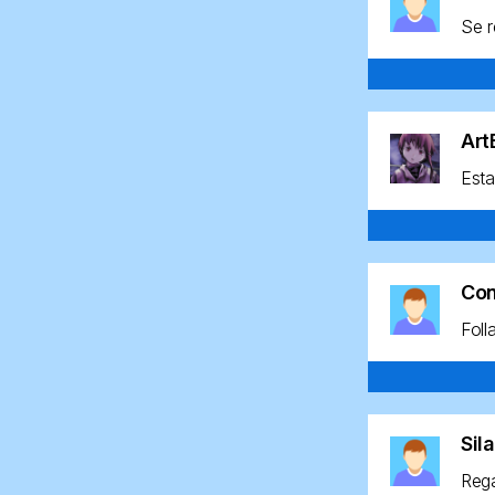
Se r
Ar
Esta
Co
Foll
Sil
Rega