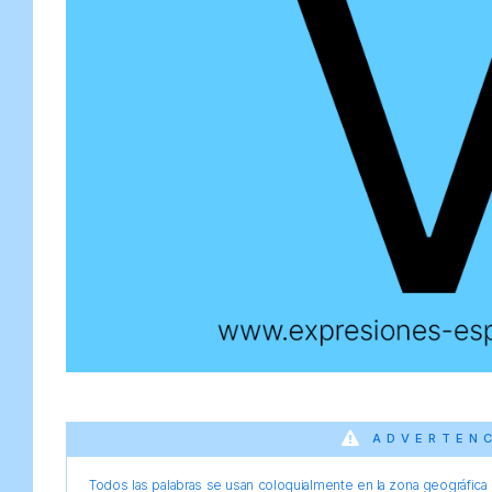
ADVERTEN
Todos las palabras se usan coloquialmente en la zona geográfica d