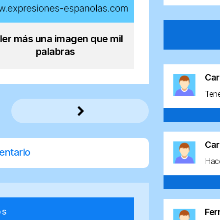
ler más una imagen que mil
palabras
Car
Ten
Car
entario
Hace
os
Fe