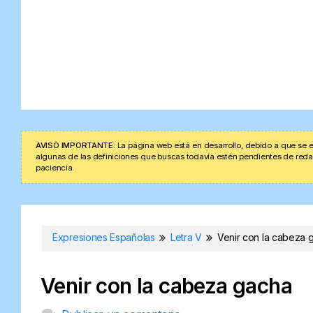
AVISO IMPORTANTE:
La página web está en desarrollo, debido a que se e
algunas de las definiciones que buscas todavía estén pendientes de redacta
paciencia.
Expresiones Españolas
Letra V
Venir con la cabeza 
Venir con la cabeza gacha