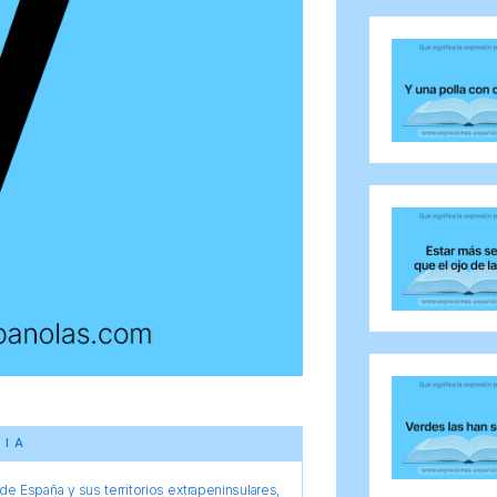
CIA
e España y sus territorios extrapeninsulares,