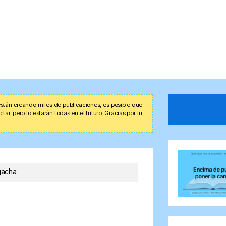
stán creando miles de publicaciones, es posible que
r, pero lo estarán todas en el futuro. Gracias por tu
gacha