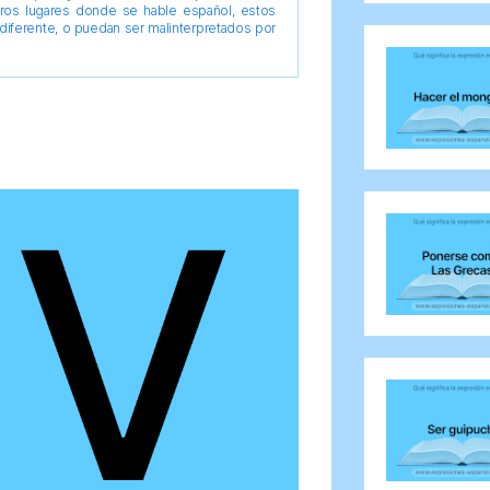
tros lugares donde se hable español, estos
diferente, o puedan ser malinterpretados por