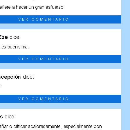
efiere a hacer un gran esfuerzo
VER COMENTARIO
tEze
dice:
 es buenísima.
VER COMENTARIO
ncepción
dice:
ar
VER COMENTARIO
as
dice:
ñar o criticar acaloradamente, especialmente con