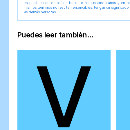
es posible que en países latinos o hispanoamericanos y en o
mismos términos no resulten entendibles, tengan un significado 
las demás personas
Puedes leer también...