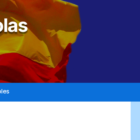
las
les