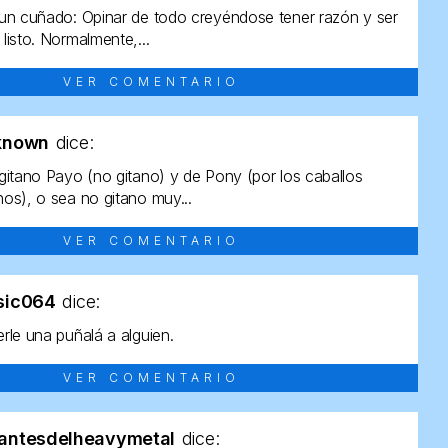
un cuñado: Opinar de todo creyéndose tener razón y ser
listo. Normalmente,...
VER COMENTARIO
known
dice:
gitano Payo (no gitano) y de Pony (por los caballos
os), o sea no gitano muy...
VER COMENTARIO
sic064
dice:
rle una puñalá a alguien.
VER COMENTARIO
antesdelheavymetal
dice: