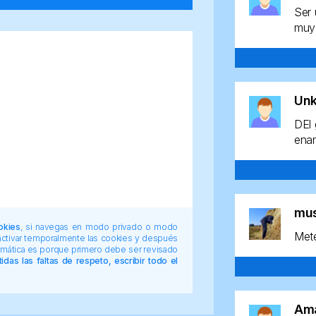
Ser 
muy 
Un
DEl 
enan
mu
okies
, si navegas en modo privado o modo
Mete
 activar temporalmente las cookies y después
tomática es porque primero debe ser revisado
das las faltas de respeto, escribir todo el
Am