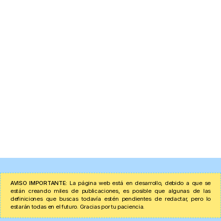
AVISO IMPORTANTE:
La página web está en desarrollo, debido a que se
están creando miles de publicaciones, es posible que algunas de las
definiciones que buscas todavía estén pendientes de redactar, pero lo
estarán todas en el futuro. Gracias por tu paciencia.