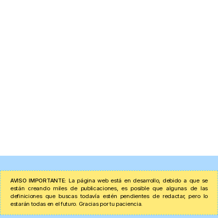
AVISO IMPORTANTE:
La página web está en desarrollo, debido a que se
están creando miles de publicaciones, es posible que algunas de las
definiciones que buscas todavía estén pendientes de redactar, pero lo
estarán todas en el futuro. Gracias por tu paciencia.