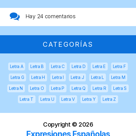
Hay
24 comentarios
CATEGORÍAS
Letra A
Letra B
Letra C
Letra D
Letra E
Letra F
Letra G
Letra H
Letra I
Letra J
Letra L
Letra M
Letra N
Letra O
Letra P
Letra Q
Letra R
Letra S
Letra T
Letra U
Letra V
Letra Y
Letra Z
Copyright ©
2026
Expresiones Españolas