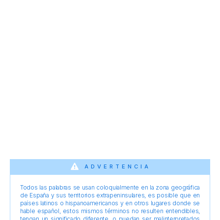
ADVERTENCIA
Todos las palabras se usan coloquialmente en la zona geográfica
de España y sus territorios extrapeninsulares, es posible que en
países latinos o hispanoamericanos y en otros lugares donde se
hable español, estos mismos términos no resulten entendibles,
tengan un significado diferente, o puedan ser malinterpretados