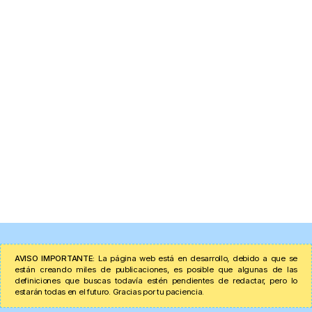
AVISO IMPORTANTE:
La página web está en desarrollo, debido a que se
están creando miles de publicaciones, es posible que algunas de las
definiciones que buscas todavía estén pendientes de redactar, pero lo
estarán todas en el futuro. Gracias por tu paciencia.