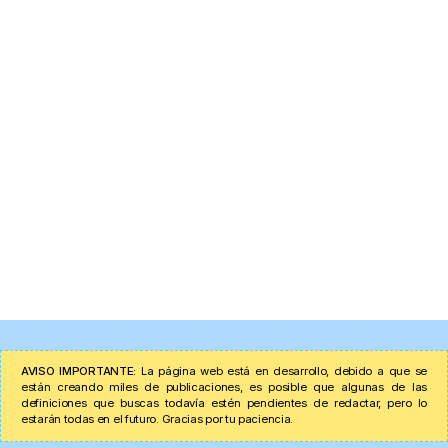
AVISO IMPORTANTE:
La página web está en desarrollo, debido a que se
están creando miles de publicaciones, es posible que algunas de las
definiciones que buscas todavía estén pendientes de redactar, pero lo
estarán todas en el futuro. Gracias por tu paciencia.