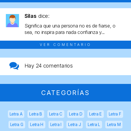
Silas
dice:
Significa que una persona no es de fiarse, o
sea, no inspira para nada confianza y...
VER COMENTARIO
Hay
24 comentarios
CATEGORÍAS
Letra A
Letra B
Letra C
Letra D
Letra E
Letra F
Letra G
Letra H
Letra I
Letra J
Letra L
Letra M