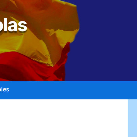
las
les