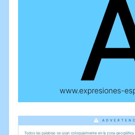
ADVERTEN
Todos las palabras se usan coloquialmente en la zona geográfica d