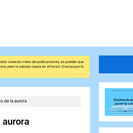
stán creando miles de publicaciones, es posible que
r, pero lo estarán todas en el futuro. Gracias por tu
o de la aurora
a aurora