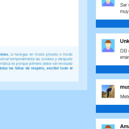
Ser 
muy 
Un
DEl 
okies
, si navegas en modo privado o modo
enan
 activar temporalmente las cookies y después
tomática es porque primero debe ser revisado
das las faltas de respeto, escribir todo el
mu
Mete
Am