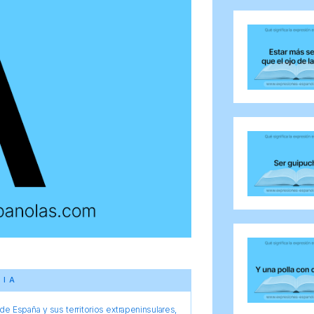
CIA
e España y sus territorios extrapeninsulares,