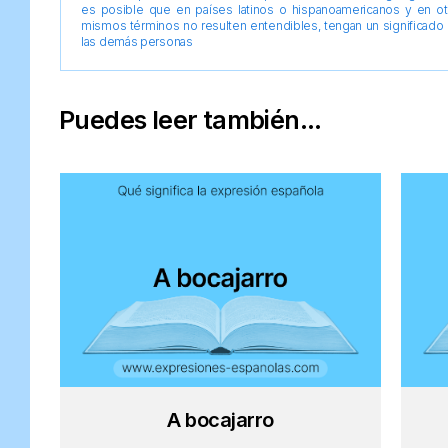
es posible que en países latinos o hispanoamericanos y en o
mismos términos no resulten entendibles, tengan un significado 
las demás personas
Puedes leer también...
A bocajarro