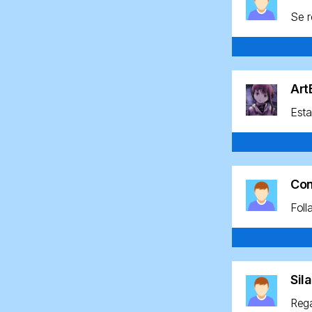
Se r
Ar
Esta
Co
Foll
Sil
Rega