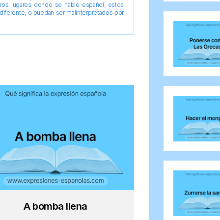
tros lugares donde se hable español, estos
diferente, o puedan ser malinterpretados por
A bomba llena