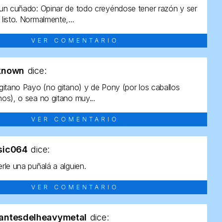
un cuñado: Opinar de todo creyéndose tener razón y ser
listo. Normalmente,...
VER COMENTARIO
known
dice:
gitano Payo (no gitano) y de Pony (por los caballos
os), o sea no gitano muy...
VER COMENTARIO
sic064
dice:
rle una puñalá a alguien.
VER COMENTARIO
antesdelheavymetal
dice: