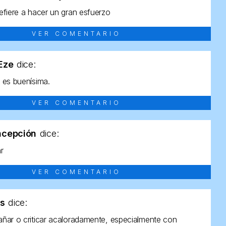
efiere a hacer un gran esfuerzo
VER COMENTARIO
tEze
dice:
 es buenísima.
VER COMENTARIO
ncepción
dice:
ar
VER COMENTARIO
as
dice:
ñar o criticar acaloradamente, especialmente con