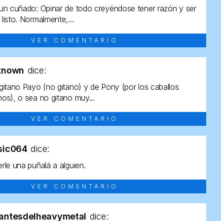
un cuñado: Opinar de todo creyéndose tener razón y ser
listo. Normalmente,...
VER COMENTARIO
known
dice:
gitano Payo (no gitano) y de Pony (por los caballos
os), o sea no gitano muy...
VER COMENTARIO
sic064
dice:
rle una puñalá a alguien.
VER COMENTARIO
antesdelheavymetal
dice: