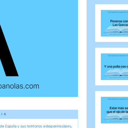
CIA
e España y sus territorios extrapeninsulares,