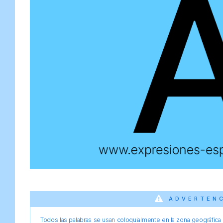
ADVERTEN
Todos las palabras se usan coloquialmente en la zona geográfica d