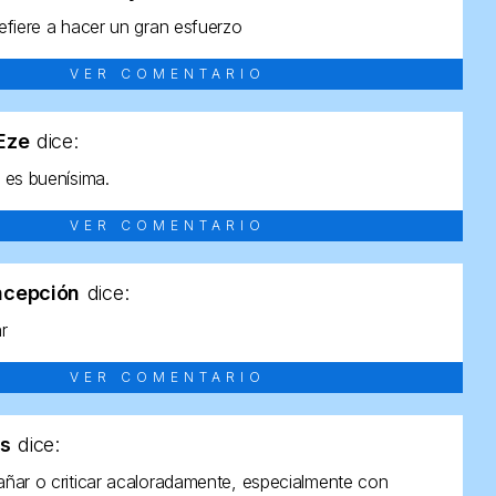
efiere a hacer un gran esfuerzo
VER COMENTARIO
tEze
dice:
 es buenísima.
VER COMENTARIO
ncepción
dice:
ar
VER COMENTARIO
as
dice:
ñar o criticar acaloradamente, especialmente con