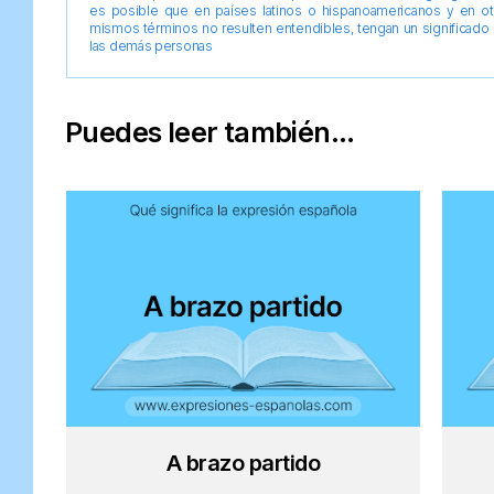
es posible que en países latinos o hispanoamericanos y en o
mismos términos no resulten entendibles, tengan un significado 
las demás personas
Puedes leer también...
A brazo partido