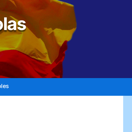
las
les