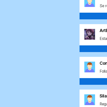
Se r
Ar
Esta
Co
Foll
Sil
Rega