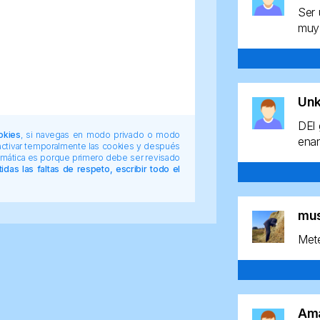
Ser 
muy 
Un
DEl 
okies
, si navegas en modo privado o modo
enan
 activar temporalmente las cookies y después
tomática es porque primero debe ser revisado
das las faltas de respeto, escribir todo el
mu
Mete
Am