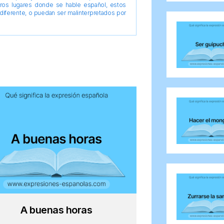
tros lugares donde se hable español, estos
diferente, o puedan ser malinterpretados por
A buenas horas