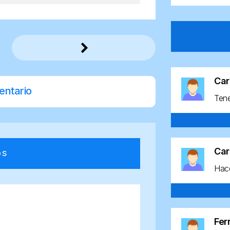
Car
entario
Ten
Car
os
Hace
Fe