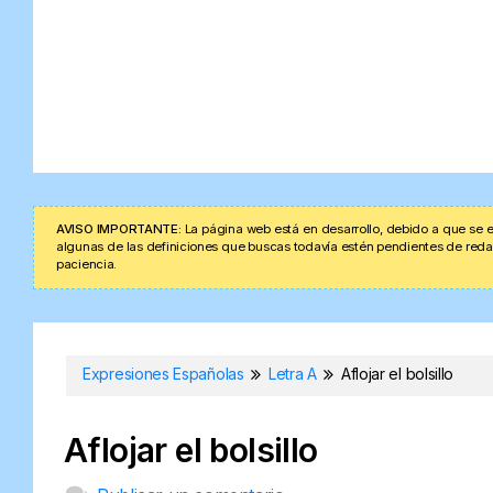
AVISO IMPORTANTE:
La página web está en desarrollo, debido a que se e
algunas de las definiciones que buscas todavía estén pendientes de redacta
paciencia.
Expresiones Españolas
Letra A
Aflojar el bolsillo
Aflojar el bolsillo