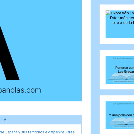
CIA
e España y sus territorios extrapeninsulares,