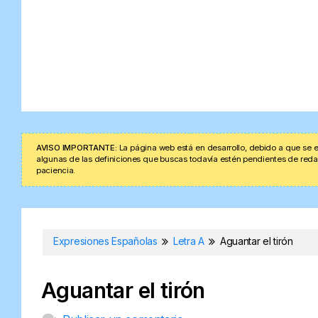
AVISO IMPORTANTE:
La página web está en desarrollo, debido a que se e
algunas de las definiciones que buscas todavía estén pendientes de redacta
paciencia.
Expresiones Españolas
Letra A
Aguantar el tirón
Aguantar el tirón