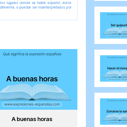
tros lugares donde se hable español, estos
diferente, o puedan ser malinterpretados por
A buenas horas