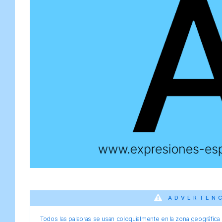
ADVERTEN
Todos las palabras se usan coloquialmente en la zona geográfica d