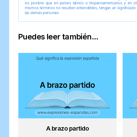
es posible que en países latinos o hispanoamericanos y en o
mismos términos no resulten entendibles, tengan un significado 
las demás personas
Puedes leer también...
A brazo partido