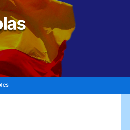
las
les