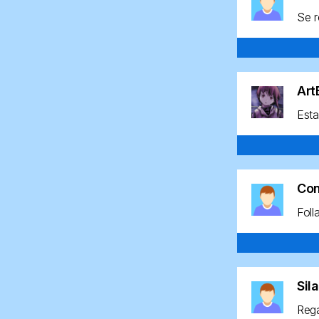
Se r
Ar
Esta
Co
Foll
Sil
Rega