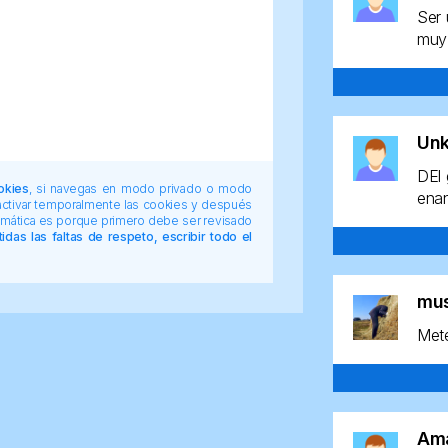
Ser 
muy 
Un
DEl 
okies
, si navegas en modo privado o modo
enan
 activar temporalmente las cookies y después
tomática es porque primero debe ser revisado
das las faltas de respeto, escribir todo el
mu
Mete
Am