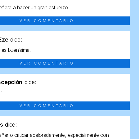
efiere a hacer un gran esfuerzo
VER COMENTARIO
tEze
dice:
 es buenísima.
VER COMENTARIO
ncepción
dice:
ar
VER COMENTARIO
as
dice:
ñar o criticar acaloradamente, especialmente con