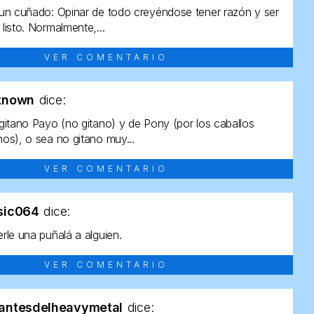
un cuñado: Opinar de todo creyéndose tener razón y ser
listo. Normalmente,...
VER COMENTARIO
known
dice:
gitano Payo (no gitano) y de Pony (por los caballos
os), o sea no gitano muy...
VER COMENTARIO
sic064
dice:
rle una puñalá a alguien.
VER COMENTARIO
antesdelheavymetal
dice: