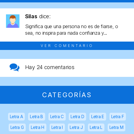
Silas
dice:
Significa que una persona no es de fiarse, o
sea, no inspira para nada confianza y...
VER COMENTARIO
Hay
24 comentarios
CATEGORÍAS
Letra A
Letra B
Letra C
Letra D
Letra E
Letra F
Letra G
Letra H
Letra I
Letra J
Letra L
Letra M