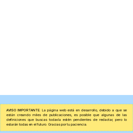
AVISO IMPORTANTE:
La página web está en desarrollo, debido a que se
están creando miles de publicaciones, es posible que algunas de las
definiciones que buscas todavía estén pendientes de redactar, pero lo
estarán todas en el futuro. Gracias por tu paciencia.