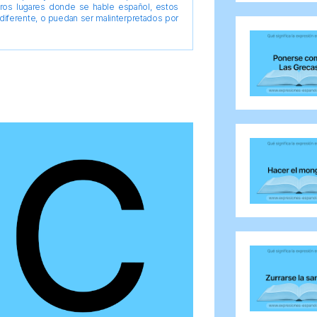
tros lugares donde se hable español, estos
diferente, o puedan ser malinterpretados por