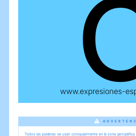
ADVERTEN
Todos las palabras se usan coloquialmente en la zona geográfica d