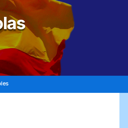
las
les