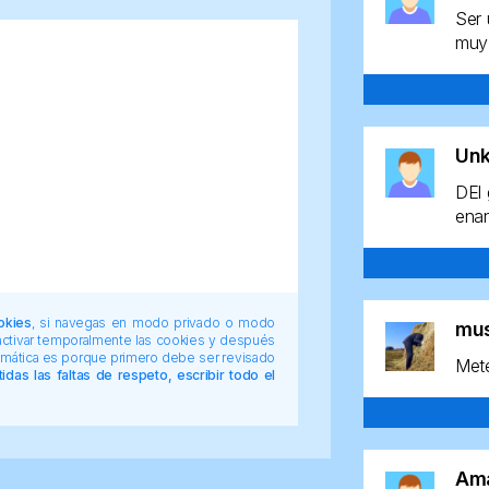
Ser 
muy 
Un
DEl 
enan
okies
, si navegas en modo privado o modo
mu
 activar temporalmente las cookies y después
tomática es porque primero debe ser revisado
Mete
das las faltas de respeto, escribir todo el
Am