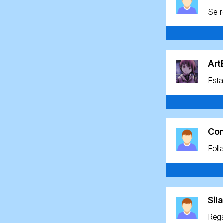
Se r
Ar
Esta
Co
Foll
Sil
Rega