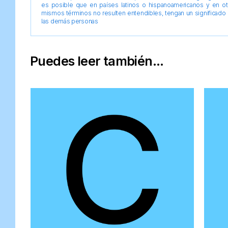
es posible que en países latinos o hispanoamericanos y en o
mismos términos no resulten entendibles, tengan un significado 
las demás personas
Puedes leer también...