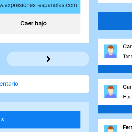
Caer bajo
Car
Ten
entario
Car
Hace
os
Fe