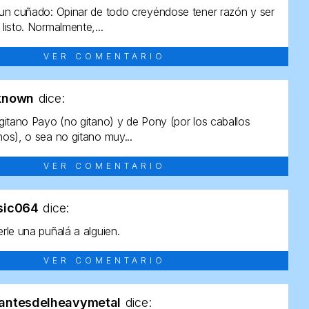
un cuñado: Opinar de todo creyéndose tener razón y ser
listo. Normalmente,...
VER COMENTARIO
known
dice:
gitano Payo (no gitano) y de Pony (por los caballos
os), o sea no gitano muy...
VER COMENTARIO
sic064
dice:
rle una puñalá a alguien.
VER COMENTARIO
antesdelheavymetal
dice: