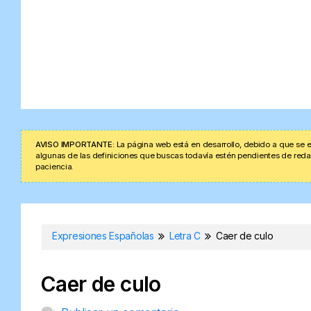
AVISO IMPORTANTE:
La página web está en desarrollo, debido a que se e
algunas de las definiciones que buscas todavía estén pendientes de redacta
paciencia.
Expresiones Españolas
Letra C
Caer de culo
Caer de culo