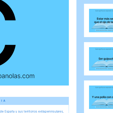
CIA
e España y sus territorios extrapeninsulares,