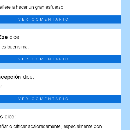
efiere a hacer un gran esfuerzo
VER COMENTARIO
tEze
dice:
 es buenísima.
VER COMENTARIO
ncepción
dice:
ar
VER COMENTARIO
as
dice:
ñar o criticar acaloradamente, especialmente con