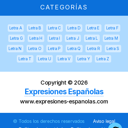
CATEGORÍAS
Letra A
Letra B
Letra C
Letra D
Letra E
Letra F
Letra G
Letra H
Letra I
Letra J
Letra L
Letra M
Letra N
Letra O
Letra P
Letra Q
Letra R
Letra S
Letra T
Letra U
Letra V
Letra Y
Letra Z
Copyright ©
2026
Expresiones Españolas
www.expresiones-espanolas.com
© Todos los derechos reservados
Aviso legal