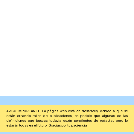
AVISO IMPORTANTE:
La página web está en desarrollo, debido a que se
están creando miles de publicaciones, es posible que algunas de las
definiciones que buscas todavía estén pendientes de redactar, pero lo
estarán todas en el futuro. Gracias por tu paciencia.