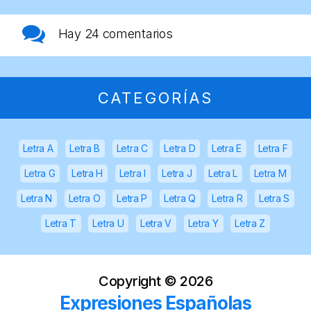
Hay
24 comentarios
CATEGORÍAS
Letra A
Letra B
Letra C
Letra D
Letra E
Letra F
Letra G
Letra H
Letra I
Letra J
Letra L
Letra M
Letra N
Letra O
Letra P
Letra Q
Letra R
Letra S
Letra T
Letra U
Letra V
Letra Y
Letra Z
Copyright ©
2026
Expresiones Españolas