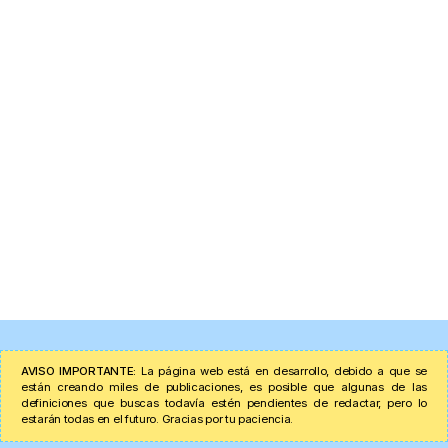
AVISO IMPORTANTE:
La página web está en desarrollo, debido a que se
están creando miles de publicaciones, es posible que algunas de las
definiciones que buscas todavía estén pendientes de redactar, pero lo
estarán todas en el futuro. Gracias por tu paciencia.