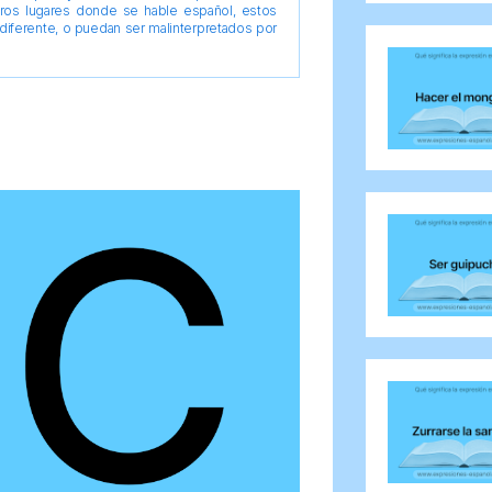
tros lugares donde se hable español, estos
diferente, o puedan ser malinterpretados por