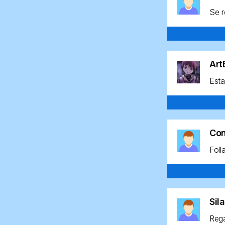
Se r
Ar
Esta
Co
Foll
Sil
Rega