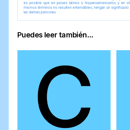
es posible que en países latinos o hispanoamericanos y en o
mismos términos no resulten entendibles, tengan un significado 
las demás personas
Puedes leer también...