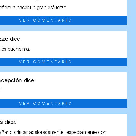
efiere a hacer un gran esfuerzo
VER COMENTARIO
tEze
dice:
 es buenísima.
VER COMENTARIO
ncepción
dice:
ar
VER COMENTARIO
as
dice:
ñar o criticar acaloradamente, especialmente con