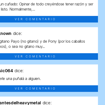
un cuñado: Opinar de todo creyéndose tener razón y ser
listo. Normalmente,...
VER COMENTARIO
known
dice:
gitano Payo (no gitano) y de Pony (por los caballos
os), o sea no gitano muy...
VER COMENTARIO
sic064
dice:
rle una puñalá a alguien.
VER COMENTARIO
antesdelheavymetal
dice: