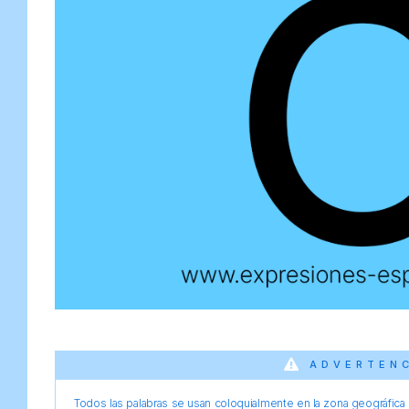
ADVERTEN
Todos las palabras se usan coloquialmente en la zona geográfica d