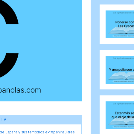
CIA
e España y sus territorios extrapeninsulares,