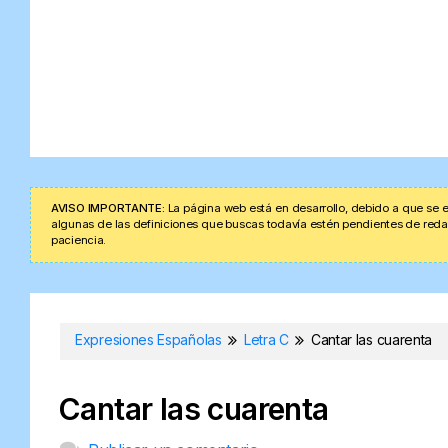
AVISO IMPORTANTE:
La página web está en desarrollo, debido a que se e
algunas de las definiciones que buscas todavía estén pendientes de redacta
paciencia.
Expresiones Españolas
Letra C
Cantar las cuarenta
Cantar las cuarenta