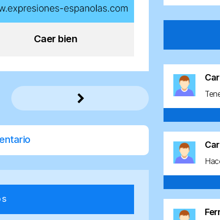
Caer bien
Car
Ten
entario
Car
Hace
os
Fe