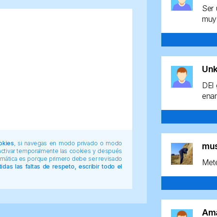
Ser 
muy 
Un
DEl 
enan
okies
, si navegas en modo privado o modo
mu
 activar temporalmente las cookies y después
tomática es porque primero debe ser revisado
Mete
das las faltas de respeto, escribir todo el
Am