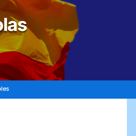
las
les