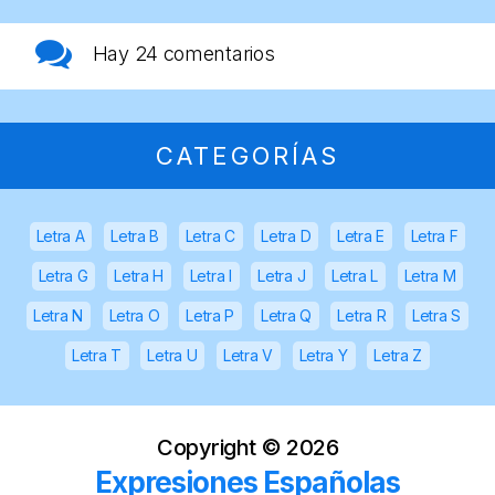
Hay
24 comentarios
CATEGORÍAS
Letra A
Letra B
Letra C
Letra D
Letra E
Letra F
Letra G
Letra H
Letra I
Letra J
Letra L
Letra M
Letra N
Letra O
Letra P
Letra Q
Letra R
Letra S
Letra T
Letra U
Letra V
Letra Y
Letra Z
Copyright ©
2026
Expresiones Españolas