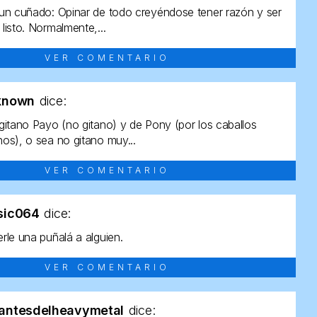
un cuñado: Opinar de todo creyéndose tener razón y ser
listo. Normalmente,...
VER COMENTARIO
known
dice:
gitano Payo (no gitano) y de Pony (por los caballos
os), o sea no gitano muy...
VER COMENTARIO
sic064
dice:
rle una puñalá a alguien.
VER COMENTARIO
antesdelheavymetal
dice: