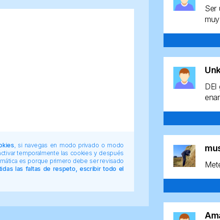
Ser 
muy 
Un
DEl 
enan
okies
, si navegas en modo privado o modo
mu
 activar temporalmente las cookies y después
tomática es porque primero debe ser revisado
Mete
das las faltas de respeto, escribir todo el
Am