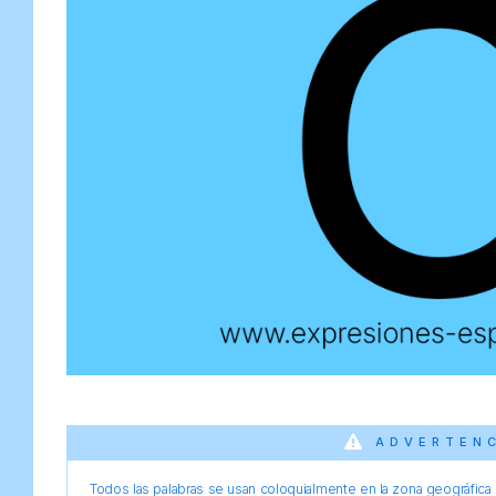
ADVERTEN
Todos las palabras se usan coloquialmente en la zona geográfica d