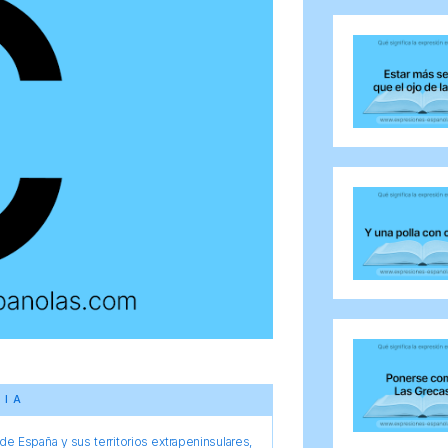
CIA
e España y sus territorios extrapeninsulares,