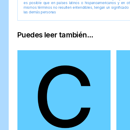
es posible que en países latinos o hispanoamericanos y en o
mismos términos no resulten entendibles, tengan un significado 
las demás personas
Puedes leer también...