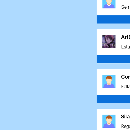
Se r
Ar
Esta
Co
Foll
Sil
Rega