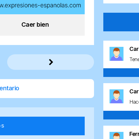
Caer bien
Car
Ten
entario
Car
Hace
os
Fe