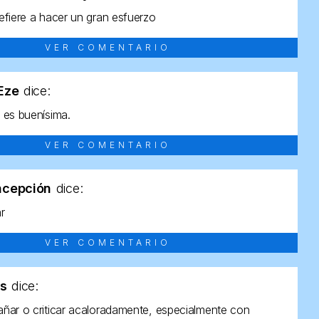
efiere a hacer un gran esfuerzo
VER COMENTARIO
tEze
dice:
 es buenísima.
VER COMENTARIO
ncepción
dice:
ar
VER COMENTARIO
as
dice:
ñar o criticar acaloradamente, especialmente con