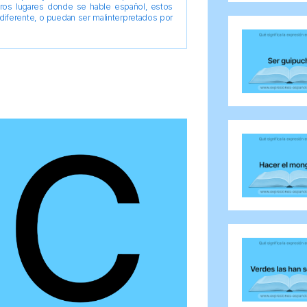
tros lugares donde se hable español, estos
diferente, o puedan ser malinterpretados por