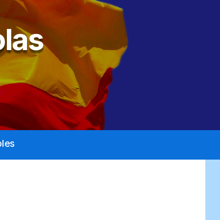
las
les