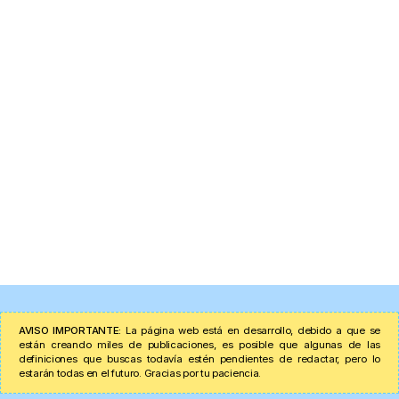
AVISO IMPORTANTE:
La página web está en desarrollo, debido a que se
están creando miles de publicaciones, es posible que algunas de las
definiciones que buscas todavía estén pendientes de redactar, pero lo
estarán todas en el futuro. Gracias por tu paciencia.