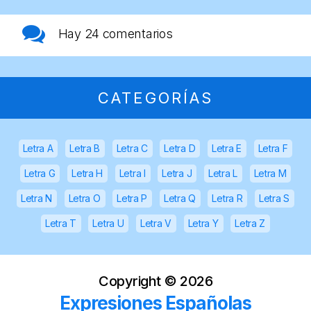
Hay
24 comentarios
CATEGORÍAS
Letra A
Letra B
Letra C
Letra D
Letra E
Letra F
Letra G
Letra H
Letra I
Letra J
Letra L
Letra M
Letra N
Letra O
Letra P
Letra Q
Letra R
Letra S
Letra T
Letra U
Letra V
Letra Y
Letra Z
Copyright ©
2026
Expresiones Españolas