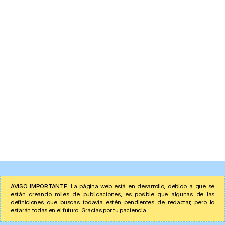
AVISO IMPORTANTE:
La página web está en desarrollo, debido a que se
están creando miles de publicaciones, es posible que algunas de las
definiciones que buscas todavía estén pendientes de redactar, pero lo
estarán todas en el futuro. Gracias por tu paciencia.