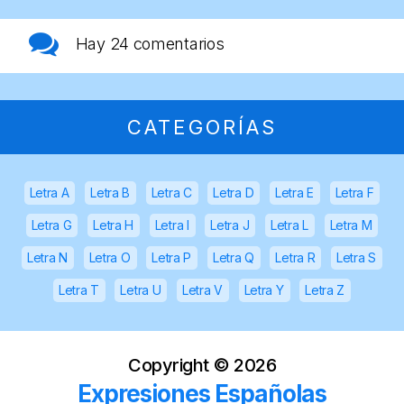
Hay
24 comentarios
CATEGORÍAS
Letra A
Letra B
Letra C
Letra D
Letra E
Letra F
Letra G
Letra H
Letra I
Letra J
Letra L
Letra M
Letra N
Letra O
Letra P
Letra Q
Letra R
Letra S
Letra T
Letra U
Letra V
Letra Y
Letra Z
Copyright ©
2026
Expresiones Españolas