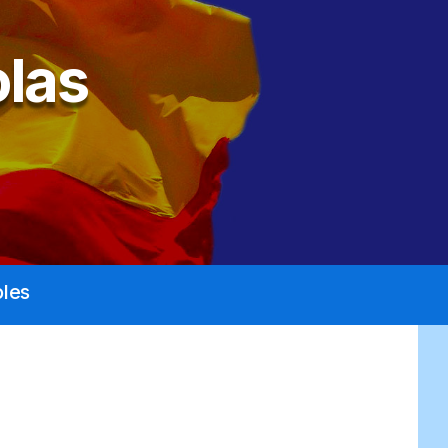
las
les