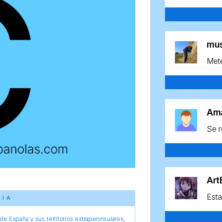
mu
Mete
Am
Se r
Ar
Esta
CIA
e España y sus territorios extrapeninsulares,