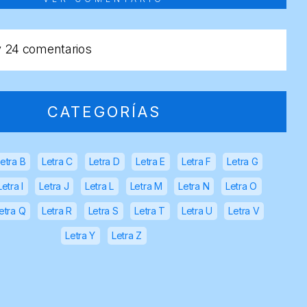
y
24 comentarios
CATEGORÍAS
etra B
Letra C
Letra D
Letra E
Letra F
Letra G
Letra I
Letra J
Letra L
Letra M
Letra N
Letra O
etra Q
Letra R
Letra S
Letra T
Letra U
Letra V
Letra Y
Letra Z