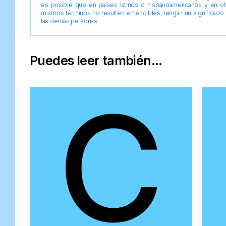
es posible que en países latinos o hispanoamericanos y en o
mismos términos no resulten entendibles, tengan un significado 
las demás personas
Puedes leer también...