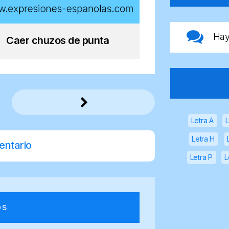
Ha
Caer chuzos de punta
Letra A
L
Letra H
entario
Letra P
L
os