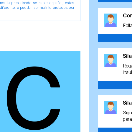
tros lugares donde se hable español, estos
diferente, o puedan ser malinterpretados por
Co
Foll
Sil
Rega
insu
Sil
Sign
para