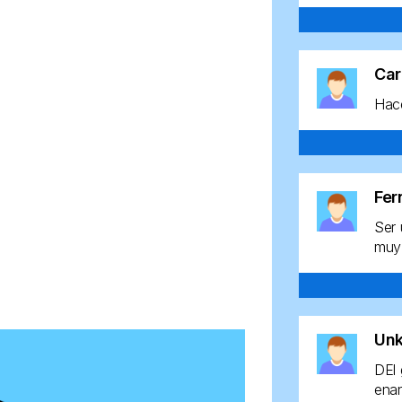
Car
Hace
Fe
Ser 
muy 
Un
DEl 
enan