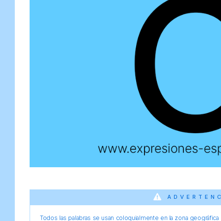
ADVERTEN
Todos las palabras se usan coloquialmente en la zona geográfica d