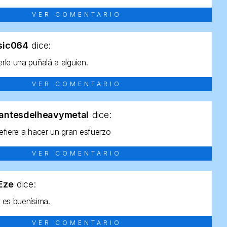
VER COMENTARIO
sic064
dice:
rle una puñalá a alguien.
VER COMENTARIO
antesdelheavymetal
dice:
efiere a hacer un gran esfuerzo
VER COMENTARIO
tEze
dice:
 es buenísima.
VER COMENTARIO