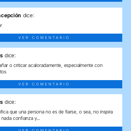
ncepción
dice:
ar
VER COMENTARIO
as
dice:
ñar o criticar acaloradamente, especialmente con
ltos
VER COMENTARIO
as
dice:
ifica que una persona no es de fiarse, o sea, no inspira
 nada confianza y...
VER COMENTARIO