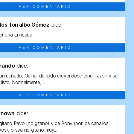
VER COMENTARIO
los Torralbo Gómez
dice:
r una Enricada
VER COMENTARIO
rnando
dice:
un cuñado: Opinar de todo creyéndose tener razón y ser
listo. Normalmente,...
VER COMENTARIO
known
dice:
gitano Payo (no gitano) y de Pony (por los caballos
os), o sea no gitano muy...