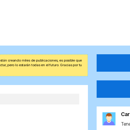
stán creando miles de publicaciones, es posible que
r, pero lo estarán todas en el futuro. Gracias por tu
Car
Ten