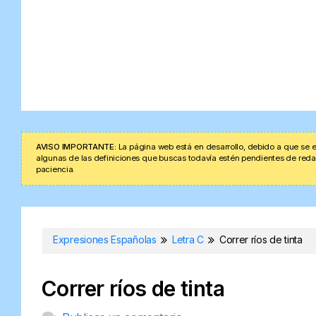
AVISO IMPORTANTE:
La página web está en desarrollo, debido a que se e
algunas de las definiciones que buscas todavía estén pendientes de redacta
paciencia.
Expresiones Españolas
Letra C
Correr ríos de tinta
Correr ríos de tinta