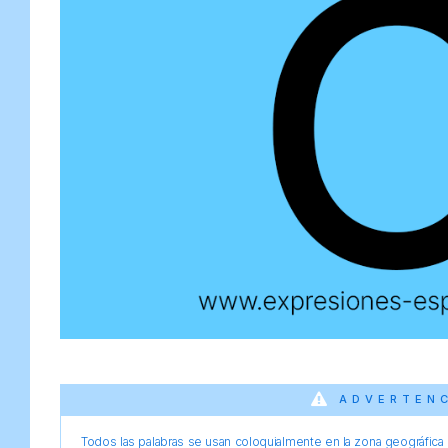
ADVERTEN
Todos las palabras se usan coloquialmente en la zona geográfica d