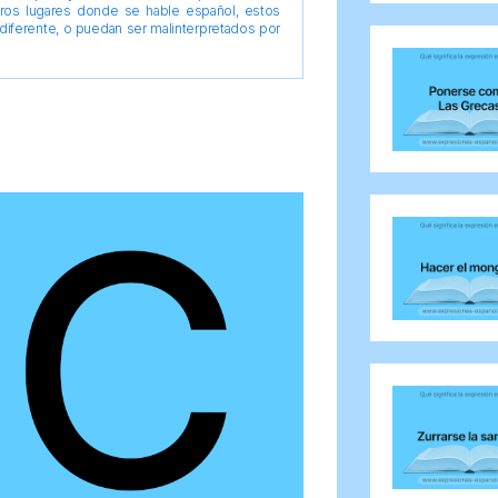
tros lugares donde se hable español, estos
diferente, o puedan ser malinterpretados por