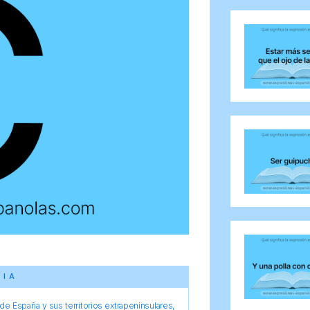
CIA
e España y sus territorios extrapeninsulares,