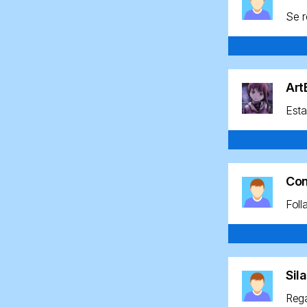
Se r
Ar
Esta
Co
Foll
Sil
Rega