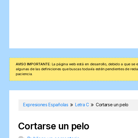
AVISO IMPORTANTE:
La página web está en desarrollo, debido a que se e
algunas de las definiciones que buscas todavía estén pendientes de redacta
paciencia.
Expresiones Españolas
Letra C
Cortarse un pelo
Cortarse un pelo