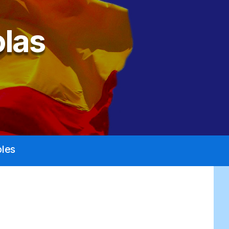
las
les