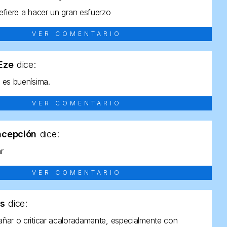
efiere a hacer un gran esfuerzo
VER COMENTARIO
tEze
dice:
 es buenísima.
VER COMENTARIO
ncepción
dice:
ar
VER COMENTARIO
as
dice:
ñar o criticar acaloradamente, especialmente con