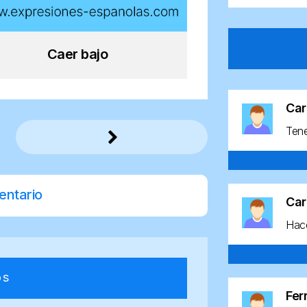
Caer bajo
Car
Ten
entario
Car
Hace
os
Fe