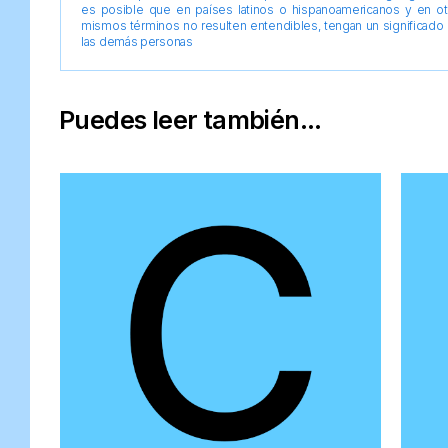
es posible que en países latinos o hispanoamericanos y en o
mismos términos no resulten entendibles, tengan un significado 
las demás personas
Puedes leer también...