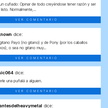
un cuñado: Opinar de todo creyéndose tener razón y ser
listo. Normalmente,...
VER COMENTARIO
known
dice:
gitano Payo (no gitano) y de Pony (por los caballos
os), o sea no gitano muy...
VER COMENTARIO
sic064
dice:
rle una puñalá a alguien.
VER COMENTARIO
antesdelheavymetal
dice: