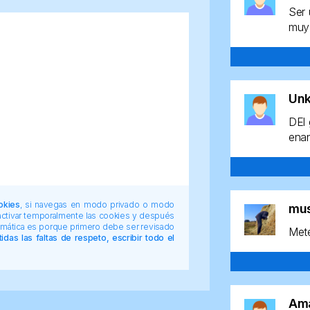
Ser 
muy 
Un
DEl 
enan
okies
, si navegas en modo privado o modo
mu
 activar temporalmente las cookies y después
tomática es porque primero debe ser revisado
Mete
das las faltas de respeto, escribir todo el
Am