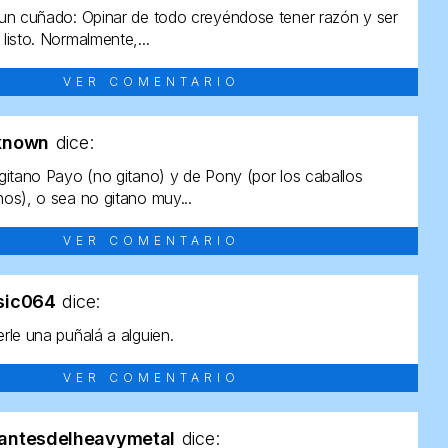
un cuñado: Opinar de todo creyéndose tener razón y ser
listo. Normalmente,...
VER COMENTARIO
known
dice:
gitano Payo (no gitano) y de Pony (por los caballos
os), o sea no gitano muy...
VER COMENTARIO
sic064
dice:
rle una puñalá a alguien.
VER COMENTARIO
antesdelheavymetal
dice: