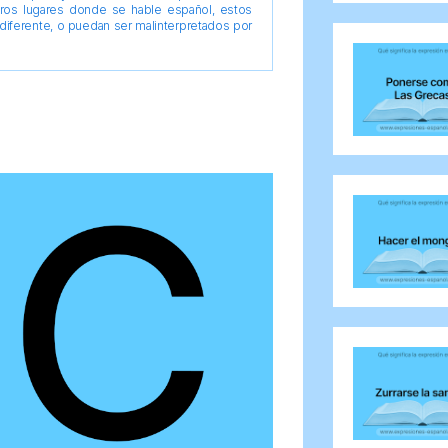
tros lugares donde se hable español, estos
diferente, o puedan ser malinterpretados por