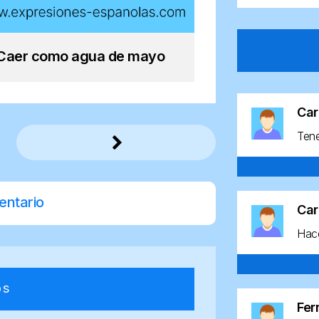
Caer como agua de mayo
Car
Ten
entario
Car
Hace
os
Fe