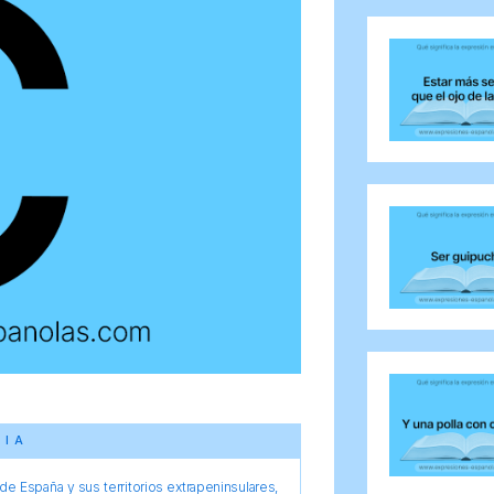
CIA
e España y sus territorios extrapeninsulares,