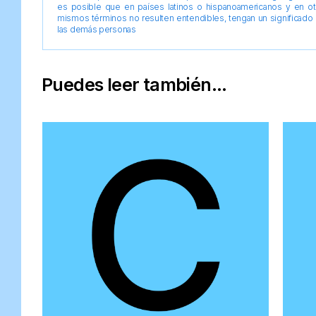
es posible que en países latinos o hispanoamericanos y en o
mismos términos no resulten entendibles, tengan un significado 
las demás personas
Puedes leer también...