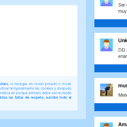
Ser 
muy 
Un
DEl 
enan
okies
, si navegas en modo privado o modo
mu
 activar temporalmente las cookies y después
tomática es porque primero debe ser revisado
Mete
das las faltas de respeto, escribir todo el
Am