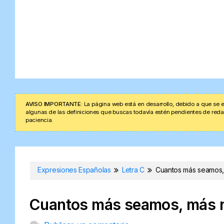
AVISO IMPORTANTE:
La página web está en desarrollo, debido a que se e
algunas de las definiciones que buscas todavía estén pendientes de redacta
paciencia.
Expresiones Españolas
Letra C
Cuantos más seamos,
Cuantos más seamos, más n