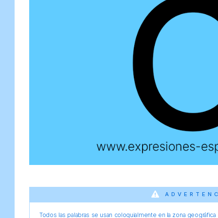
ADVERTEN
Todos las palabras se usan coloquialmente en la zona geográfica d