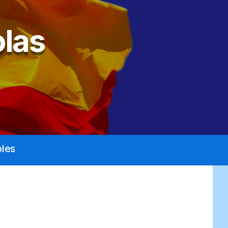
las
les