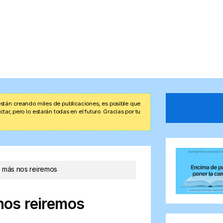
stán creando miles de publicaciones, es posible que
r, pero lo estarán todas en el futuro. Gracias por tu
 más nos reiremos
os reiremos