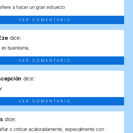
efiere a hacer un gran esfuerzo
VER COMENTARIO
tEze
dice:
 es buenísima.
VER COMENTARIO
ncepción
dice:
ar
VER COMENTARIO
as
dice:
ñar o criticar acaloradamente, especialmente con