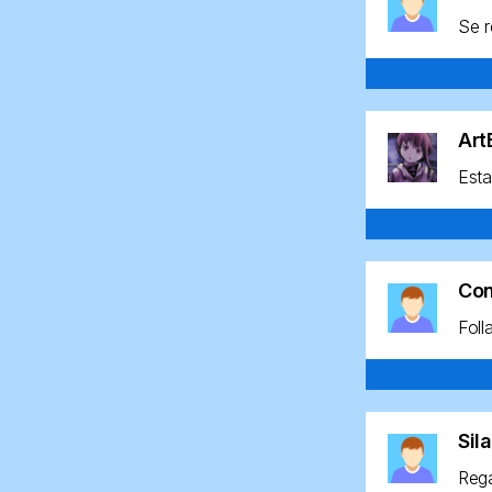
Se r
Ar
Esta
Co
Foll
Sil
Rega