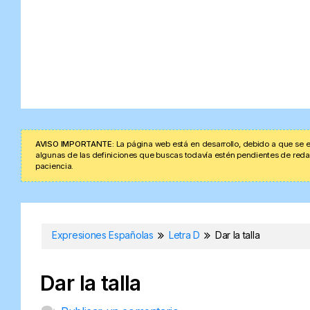
AVISO IMPORTANTE:
La página web está en desarrollo, debido a que se e
algunas de las definiciones que buscas todavía estén pendientes de redacta
paciencia.
Expresiones Españolas
Letra D
Dar la talla
Dar la talla