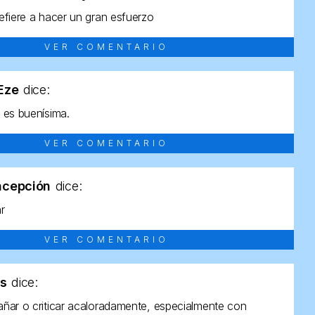
efiere a hacer un gran esfuerzo
VER COMENTARIO
tEze
dice:
 es buenísima.
VER COMENTARIO
ncepción
dice:
ar
VER COMENTARIO
as
dice:
ñar o criticar acaloradamente, especialmente con