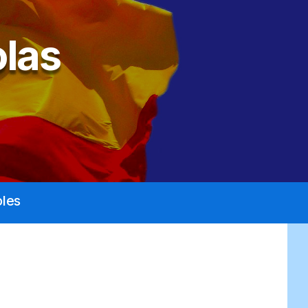
las
les