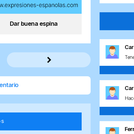
Dar buena espina
Car
Ten
entario
Car
Hace
os
Fe