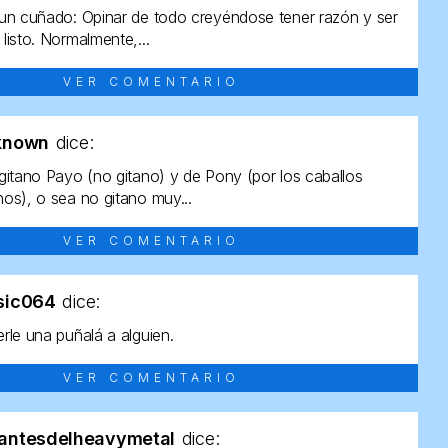
un cuñado: Opinar de todo creyéndose tener razón y ser
listo. Normalmente,...
VER COMENTARIO
known
dice:
gitano Payo (no gitano) y de Pony (por los caballos
os), o sea no gitano muy...
VER COMENTARIO
sic064
dice:
rle una puñalá a alguien.
VER COMENTARIO
antesdelheavymetal
dice: