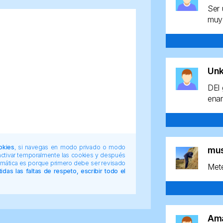
Ser 
muy 
Un
DEl 
enan
okies
, si navegas en modo privado o modo
mu
 activar temporalmente las cookies y después
tomática es porque primero debe ser revisado
Mete
das las faltas de respeto, escribir todo el
Am