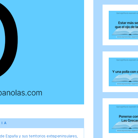
CIA
e España y sus territorios extrapeninsulares,