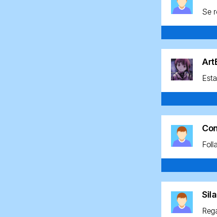
Se r
Ar
Esta
Co
Foll
Sil
Rega