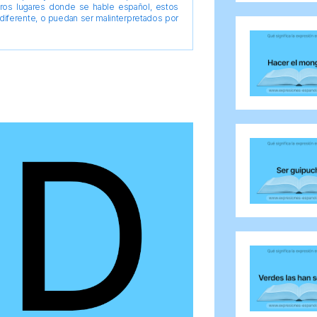
tros lugares donde se hable español, estos
diferente, o puedan ser malinterpretados por