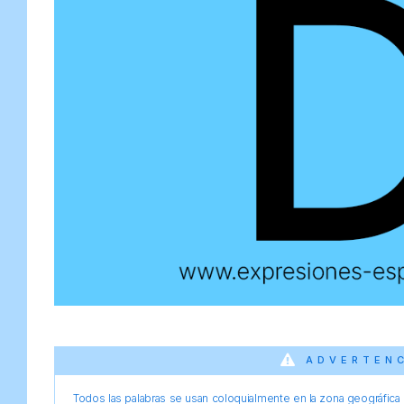
ADVERTEN
Todos las palabras se usan coloquialmente en la zona geográfica d