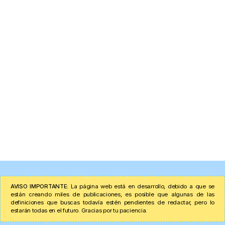
AVISO IMPORTANTE:
La página web está en desarrollo, debido a que se
están creando miles de publicaciones, es posible que algunas de las
definiciones que buscas todavía estén pendientes de redactar, pero lo
estarán todas en el futuro. Gracias por tu paciencia.