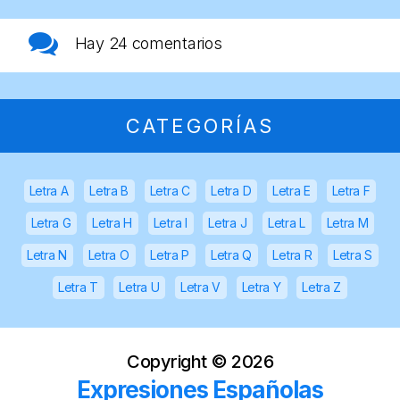
Hay
24 comentarios
CATEGORÍAS
Letra A
Letra B
Letra C
Letra D
Letra E
Letra F
Letra G
Letra H
Letra I
Letra J
Letra L
Letra M
Letra N
Letra O
Letra P
Letra Q
Letra R
Letra S
Letra T
Letra U
Letra V
Letra Y
Letra Z
Copyright ©
2026
Expresiones Españolas