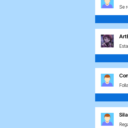
Se r
Ar
Esta
Co
Foll
Sil
Rega