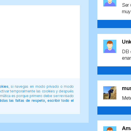
Ser 
muy 
Un
DEl 
enan
okies
, si navegas en modo privado o modo
mu
 activar temporalmente las cookies y después
tomática es porque primero debe ser revisado
Mete
das las faltas de respeto, escribir todo el
Am