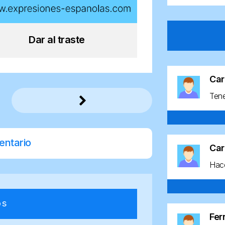
Dar al traste
Car
Ten
entario
Car
Hace
os
Fe