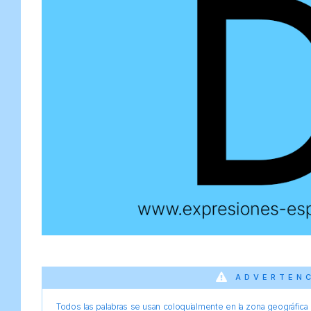
ADVERTEN
Todos las palabras se usan coloquialmente en la zona geográfica d