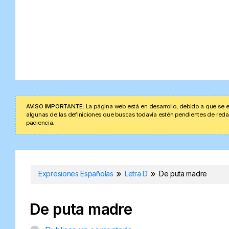
AVISO IMPORTANTE:
La página web está en desarrollo, debido a que se e
algunas de las definiciones que buscas todavía estén pendientes de redacta
paciencia.
Expresiones Españolas
Letra D
De puta madre
De puta madre