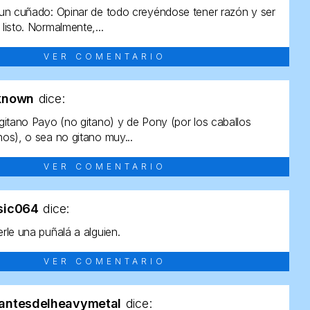
un cuñado: Opinar de todo creyéndose tener razón y ser
listo. Normalmente,...
VER COMENTARIO
known
dice:
gitano Payo (no gitano) y de Pony (por los caballos
os), o sea no gitano muy...
VER COMENTARIO
sic064
dice:
rle una puñalá a alguien.
VER COMENTARIO
antesdelheavymetal
dice: