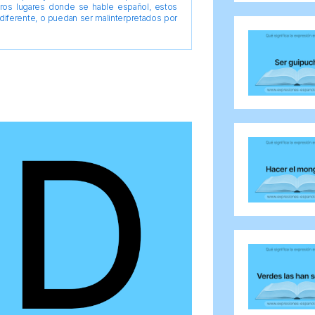
tros lugares donde se hable español, estos
diferente, o puedan ser malinterpretados por