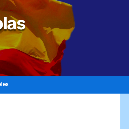
las
les