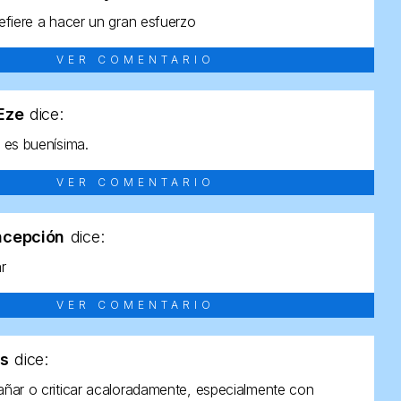
efiere a hacer un gran esfuerzo
VER COMENTARIO
tEze
dice:
 es buenísima.
VER COMENTARIO
ncepción
dice:
ar
VER COMENTARIO
as
dice:
ñar o criticar acaloradamente, especialmente con