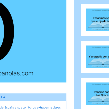
CIA
e España y sus territorios extrapeninsulares,