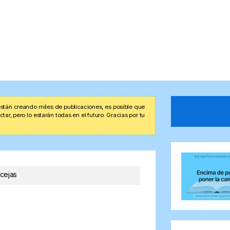
stán creando miles de publicaciones, es posible que
r, pero lo estarán todas en el futuro. Gracias por tu
cejas