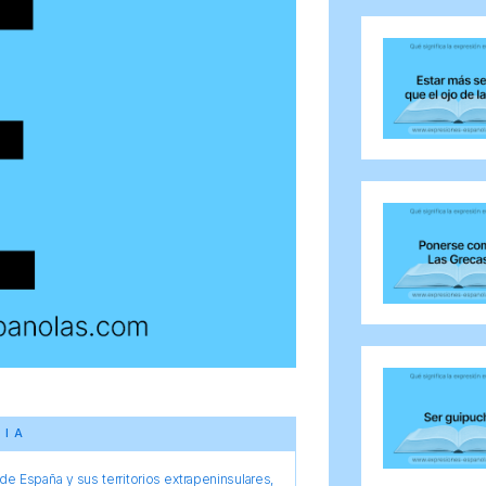
CIA
e España y sus territorios extrapeninsulares,