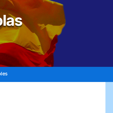
las
les