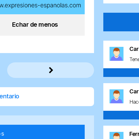
Echar de menos
Car
Ten
Car
entario
Hace
os
Fe