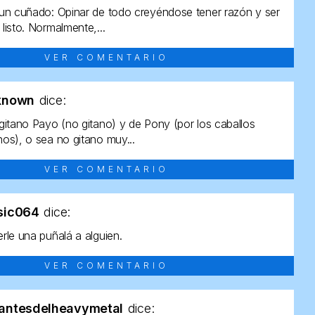
un cuñado: Opinar de todo creyéndose tener razón y ser
listo. Normalmente,...
VER COMENTARIO
known
dice:
gitano Payo (no gitano) y de Pony (por los caballos
os), o sea no gitano muy...
VER COMENTARIO
sic064
dice:
rle una puñalá a alguien.
VER COMENTARIO
antesdelheavymetal
dice: