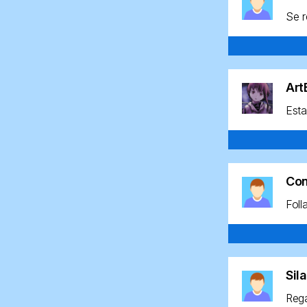
Se r
Ar
Esta
Co
Foll
Sil
Rega