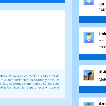
Ser 
muy 
Un
DEl 
enan
mu
okies
, si navegas en modo privado o modo
Mete
 activar temporalmente las cookies y después
tomática es porque primero debe ser revisado
das las faltas de respeto, escribir todo el
Am