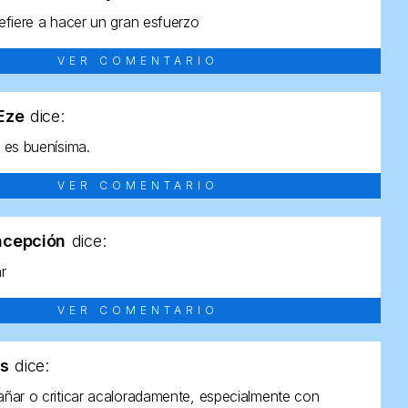
efiere a hacer un gran esfuerzo
VER COMENTARIO
tEze
dice:
 es buenísima.
VER COMENTARIO
ncepción
dice:
ar
VER COMENTARIO
as
dice:
ñar o criticar acaloradamente, especialmente con