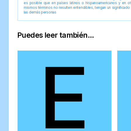
es posible que en países latinos o hispanoamericanos y en o
mismos términos no resulten entendibles, tengan un significado 
las demás personas
Puedes leer también...