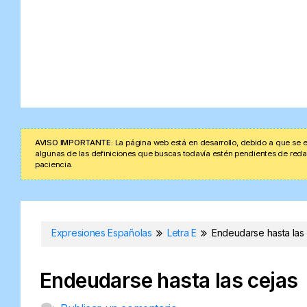
AVISO IMPORTANTE:
La página web está en desarrollo, debido a que se e
algunas de las definiciones que buscas todavía estén pendientes de redacta
paciencia.
Expresiones Españolas
Letra E
Endeudarse hasta las 
Endeudarse hasta las cejas