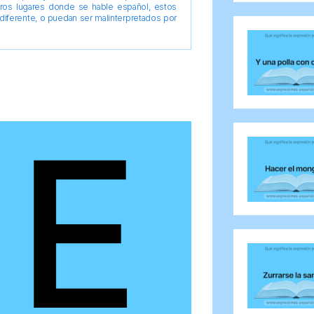
tros lugares donde se hable español, estos
diferente, o puedan ser malinterpretados por