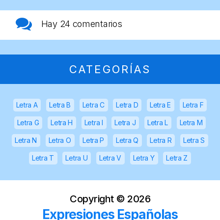
Hay
24 comentarios
CATEGORÍAS
Letra A
Letra B
Letra C
Letra D
Letra E
Letra F
Letra G
Letra H
Letra I
Letra J
Letra L
Letra M
Letra N
Letra O
Letra P
Letra Q
Letra R
Letra S
Letra T
Letra U
Letra V
Letra Y
Letra Z
Copyright ©
2026
Expresiones Españolas