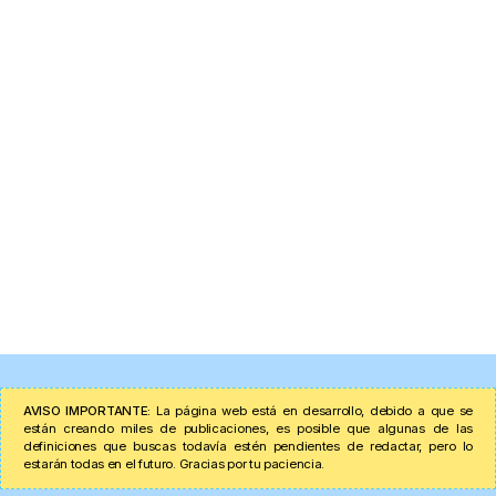
AVISO IMPORTANTE:
La página web está en desarrollo, debido a que se
están creando miles de publicaciones, es posible que algunas de las
definiciones que buscas todavía estén pendientes de redactar, pero lo
estarán todas en el futuro. Gracias por tu paciencia.