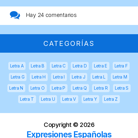
Hay
24 comentarios
CATEGORÍAS
Letra A
Letra B
Letra C
Letra D
Letra E
Letra F
Letra G
Letra H
Letra I
Letra J
Letra L
Letra M
Letra N
Letra O
Letra P
Letra Q
Letra R
Letra S
Letra T
Letra U
Letra V
Letra Y
Letra Z
Copyright ©
2026
Expresiones Españolas