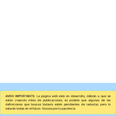
AVISO IMPORTANTE:
La página web está en desarrollo, debido a que se
están creando miles de publicaciones, es posible que algunas de las
definiciones que buscas todavía estén pendientes de redactar, pero lo
estarán todas en el futuro. Gracias por tu paciencia.