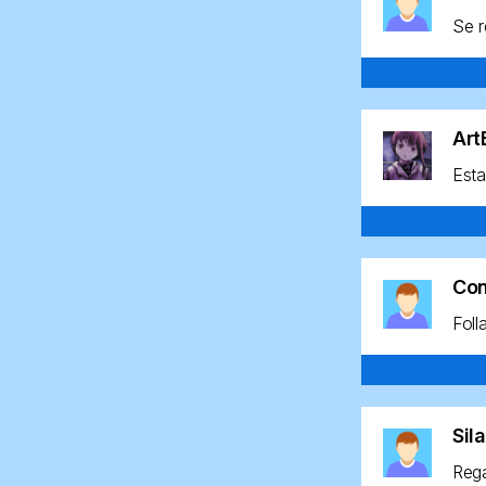
Se r
Ar
Esta
Co
Foll
Sil
Rega