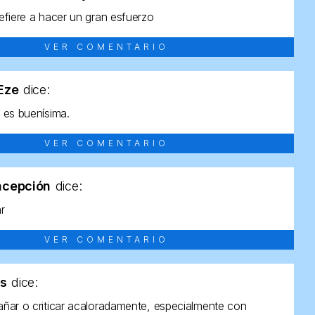
efiere a hacer un gran esfuerzo
VER COMENTARIO
tEze
dice:
 es buenísima.
VER COMENTARIO
ncepción
dice:
ar
VER COMENTARIO
as
dice:
ñar o criticar acaloradamente, especialmente con