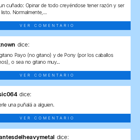
un cuñado: Opinar de todo creyéndose tener razón y ser
listo. Normalmente,...
VER COMENTARIO
known
dice:
gitano Payo (no gitano) y de Pony (por los caballos
os), o sea no gitano muy...
VER COMENTARIO
sic064
dice:
rle una puñalá a alguien.
VER COMENTARIO
antesdelheavymetal
dice: