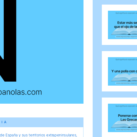
CIA
e España y sus territorios extrapeninsulares,