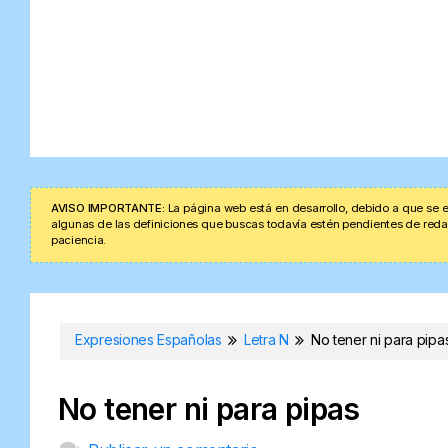
AVISO IMPORTANTE:
La página web está en desarrollo, debido a que se e
algunas de las definiciones que buscas todavía estén pendientes de redacta
paciencia.
Expresiones Españolas
Letra N
No tener ni para pipa
No tener ni para pipas