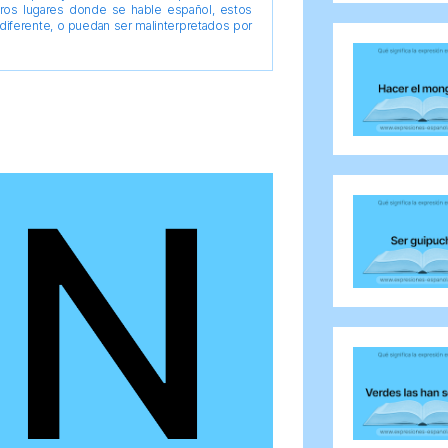
tros lugares donde se hable español, estos
diferente, o puedan ser malinterpretados por