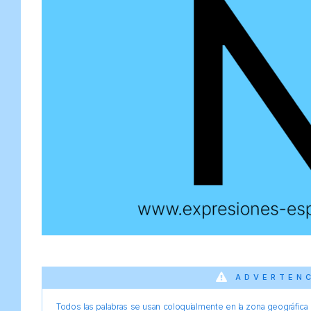
ADVERTEN
Todos las palabras se usan coloquialmente en la zona geográfica d