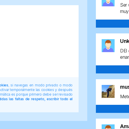
Ser 
muy 
Un
DEl 
enan
okies
, si navegas en modo privado o modo
mu
 activar temporalmente las cookies y después
tomática es porque primero debe ser revisado
Mete
das las faltas de respeto, escribir todo el
Am