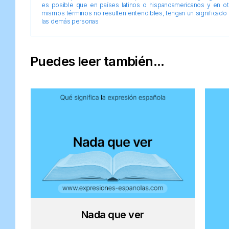
es posible que en países latinos o hispanoamericanos y en o
mismos términos no resulten entendibles, tengan un significado 
las demás personas
Puedes leer también...
Nada que ver