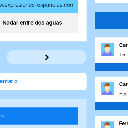
Nadar entre dos aguas
Car
Ten
entario
Car
Hace
os
Fe