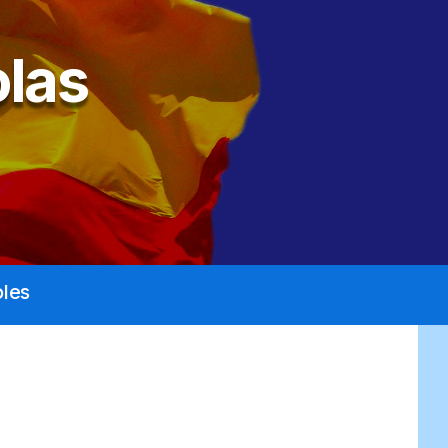
las
les