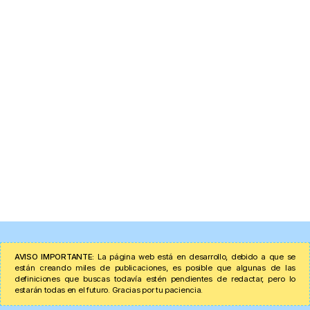
AVISO IMPORTANTE:
La página web está en desarrollo, debido a que se
están creando miles de publicaciones, es posible que algunas de las
definiciones que buscas todavía estén pendientes de redactar, pero lo
estarán todas en el futuro. Gracias por tu paciencia.