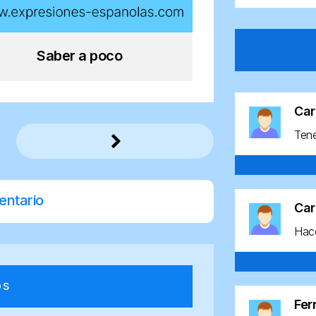
Saber a poco
Car
Ten
entario
Car
Hace
os
Fe