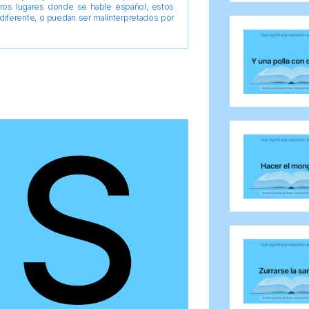
tros lugares donde se hable español, estos
diferente, o puedan ser malinterpretados por