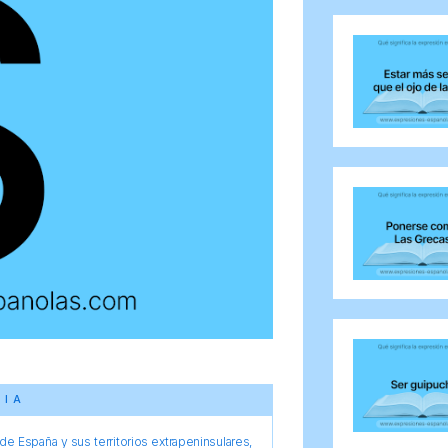
CIA
e España y sus territorios extrapeninsulares,