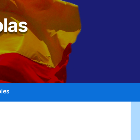
las
les