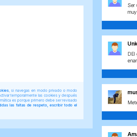
Ser 
muy 
Un
DEl 
enan
okies
, si navegas en modo privado o modo
mu
 activar temporalmente las cookies y después
tomática es porque primero debe ser revisado
Mete
das las faltas de respeto, escribir todo el
Am