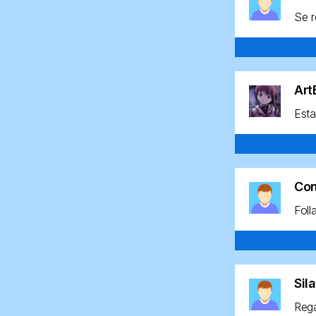
Se r
Ar
Esta
Co
Foll
Sil
Rega