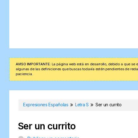
AVISO IMPORTANTE:
La página web está en desarrollo, debido a que se e
algunas de las definiciones que buscas todavía estén pendientes de redacta
paciencia.
Expresiones Españolas
Letra S
Ser un currito
Ser un currito