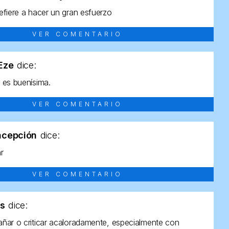
efiere a hacer un gran esfuerzo
VER COMENTARIO
tEze
dice:
 es buenísima.
VER COMENTARIO
ncepción
dice:
ar
VER COMENTARIO
as
dice:
ñar o criticar acaloradamente, especialmente con