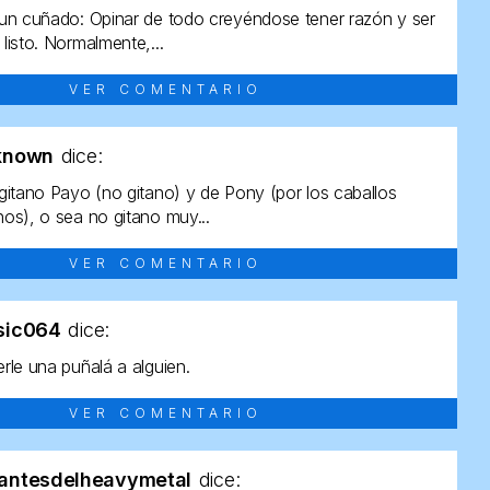
un cuñado: Opinar de todo creyéndose tener razón y ser
listo. Normalmente,...
VER COMENTARIO
known
dice:
gitano Payo (no gitano) y de Pony (por los caballos
os), o sea no gitano muy...
VER COMENTARIO
sic064
dice:
rle una puñalá a alguien.
VER COMENTARIO
antesdelheavymetal
dice: