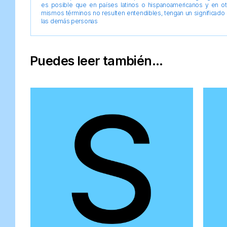
es posible que en países latinos o hispanoamericanos y en o
mismos términos no resulten entendibles, tengan un significado 
las demás personas
Puedes leer también...