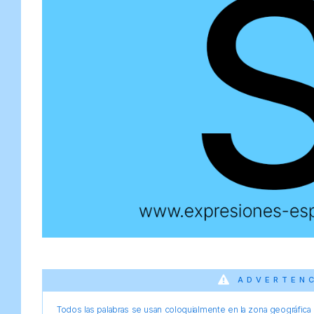
ADVERTEN
Todos las palabras se usan coloquialmente en la zona geográfica d