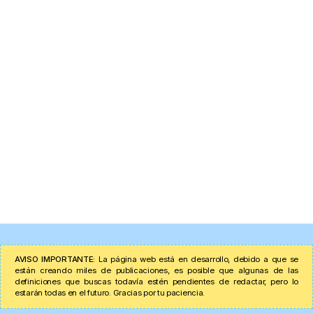
AVISO IMPORTANTE:
La página web está en desarrollo, debido a que se
están creando miles de publicaciones, es posible que algunas de las
definiciones que buscas todavía estén pendientes de redactar, pero lo
estarán todas en el futuro. Gracias por tu paciencia.