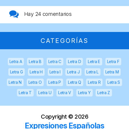
Hay
24 comentarios
CATEGORÍAS
Letra A
Letra B
Letra C
Letra D
Letra E
Letra F
Letra G
Letra H
Letra I
Letra J
Letra L
Letra M
Letra N
Letra O
Letra P
Letra Q
Letra R
Letra S
Letra T
Letra U
Letra V
Letra Y
Letra Z
Copyright ©
2026
Expresiones Españolas