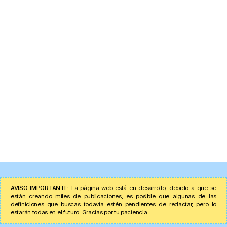
AVISO IMPORTANTE:
La página web está en desarrollo, debido a que se
están creando miles de publicaciones, es posible que algunas de las
definiciones que buscas todavía estén pendientes de redactar, pero lo
estarán todas en el futuro. Gracias por tu paciencia.