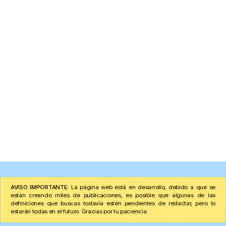
AVISO IMPORTANTE:
La página web está en desarrollo, debido a que se
están creando miles de publicaciones, es posible que algunas de las
definiciones que buscas todavía estén pendientes de redactar, pero lo
estarán todas en el futuro. Gracias por tu paciencia.