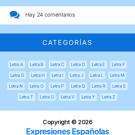
Hay
24 comentarios
CATEGORÍAS
Letra A
Letra B
Letra C
Letra D
Letra E
Letra F
Letra G
Letra H
Letra I
Letra J
Letra L
Letra M
Letra N
Letra O
Letra P
Letra Q
Letra R
Letra S
Letra T
Letra U
Letra V
Letra Y
Letra Z
Copyright ©
2026
Expresiones Españolas