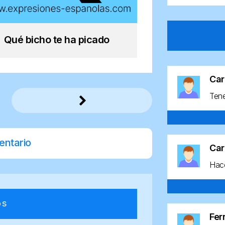
Qué bicho te ha picado
Car
Ten
entario
Car
Hace
os
Fe