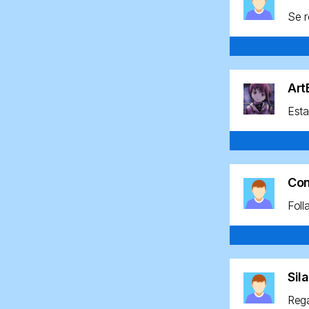
Se r
Ar
Esta
Co
Foll
Sil
Rega