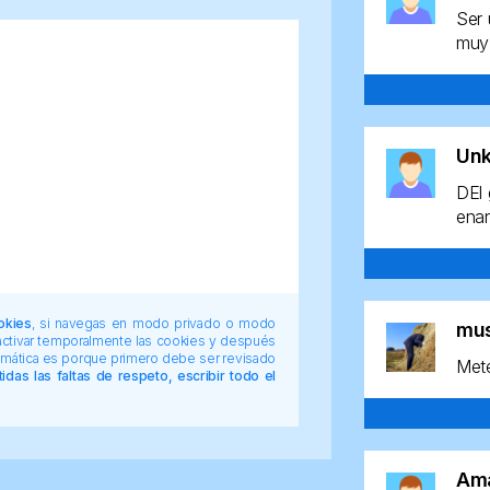
Ser 
muy 
Un
DEl 
enan
okies
, si navegas en modo privado o modo
mu
 activar temporalmente las cookies y después
tomática es porque primero debe ser revisado
Mete
das las faltas de respeto, escribir todo el
Am