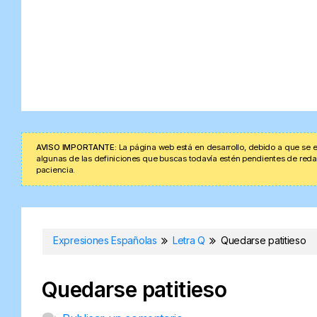
AVISO IMPORTANTE:
La página web está en desarrollo, debido a que se e
algunas de las definiciones que buscas todavía estén pendientes de redacta
paciencia.
Expresiones Españolas
Letra Q
Quedarse patitieso
Quedarse patitieso