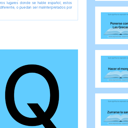
tros lugares donde se hable español, estos
diferente, o puedan ser malinterpretados por