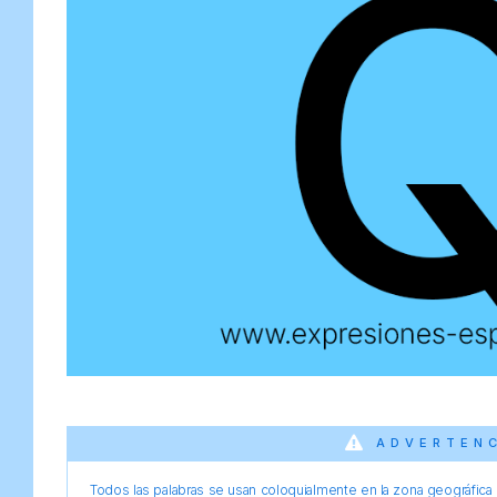
ADVERTEN
Todos las palabras se usan coloquialmente en la zona geográfica d