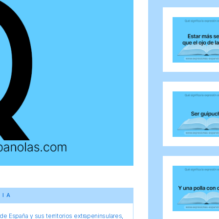
CIA
e España y sus territorios extrapeninsulares,