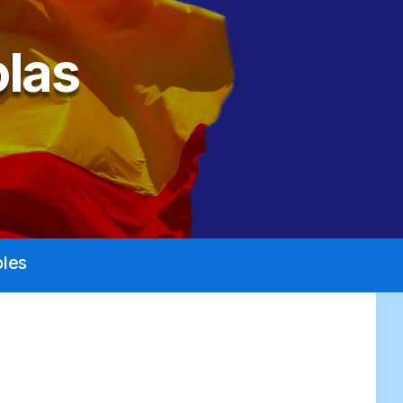
las
les