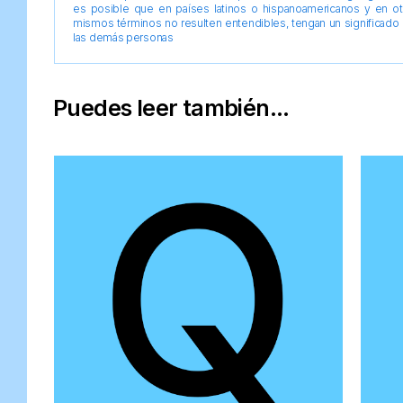
es posible que en países latinos o hispanoamericanos y en o
mismos términos no resulten entendibles, tengan un significado 
las demás personas
Puedes leer también...