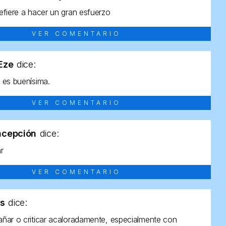
efiere a hacer un gran esfuerzo
VER COMENTARIO
tEze
dice:
 es buenísima.
VER COMENTARIO
ncepción
dice:
ar
VER COMENTARIO
as
dice:
ñar o criticar acaloradamente, especialmente con