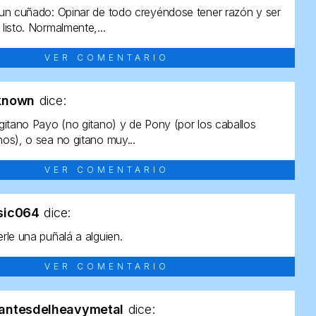
un cuñado: Opinar de todo creyéndose tener razón y ser
listo. Normalmente,...
VER COMENTARIO
known
dice:
gitano Payo (no gitano) y de Pony (por los caballos
os), o sea no gitano muy...
VER COMENTARIO
sic064
dice:
rle una puñalá a alguien.
VER COMENTARIO
antesdelheavymetal
dice: