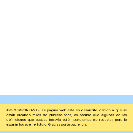
AVISO IMPORTANTE:
La página web está en desarrollo, debido a que se
están creando miles de publicaciones, es posible que algunas de las
definiciones que buscas todavía estén pendientes de redactar, pero lo
estarán todas en el futuro. Gracias por tu paciencia.