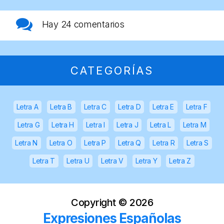
Hay
24 comentarios
CATEGORÍAS
Letra A
Letra B
Letra C
Letra D
Letra E
Letra F
Letra G
Letra H
Letra I
Letra J
Letra L
Letra M
Letra N
Letra O
Letra P
Letra Q
Letra R
Letra S
Letra T
Letra U
Letra V
Letra Y
Letra Z
Copyright ©
2026
Expresiones Españolas